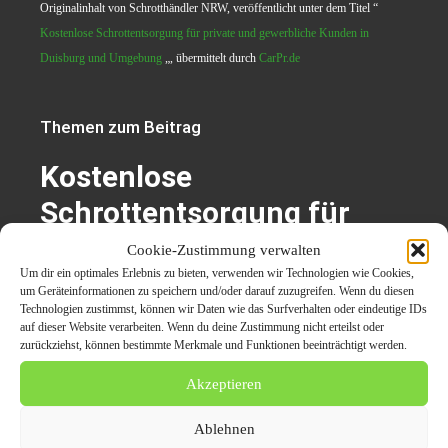
Originalinhalt von Schrotthändler NRW, veröffentlicht unter dem Titel “
Kostenlose Schrottentsorgung für private und gewerbliche Kunden in
Duisburg und Umgebung
„, übermittelt durch
CarPr.de
Themen zum Beitrag
Kostenlose
Schrottentsorgung für
private und gewerbliche
Cookie-Zustimmung verwalten
Um dir ein optimales Erlebnis zu bieten, verwenden wir Technologien wie Cookies,
Kunden in Duisburg und
um Geräteinformationen zu speichern und/oder darauf zuzugreifen. Wenn du diesen
Technologien zustimmst, können wir Daten wie das Surfverhalten oder eindeutige IDs
Umgebung
auf dieser Website verarbeiten. Wenn du deine Zustimmung nicht erteilst oder
zurückziehst, können bestimmte Merkmale und Funktionen beeinträchtigt werden.
Akzeptieren
Altmetallabholung Duisburg
Aluminium
Ablehnen
Batterie
Eisen
Heizkörper
Kabel