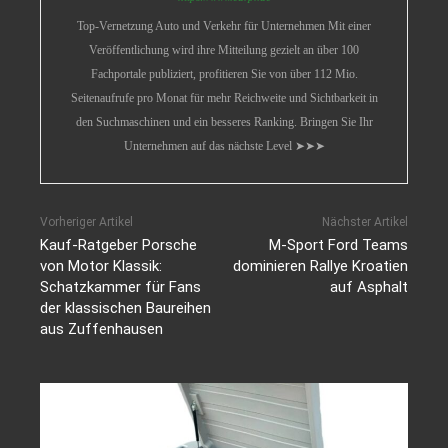
Top-Vernetzung Auto und Verkehr für Unternehmen Mit einer
Veröffentlichung wird ihre Mitteilung gezielt an über 100
Fachportale publiziert, profitieren Sie von über 112 Mio.
Seitenaufrufe pro Monat für mehr Reichweite und Sichtbarkeit in
den Suchmaschinen und ein besseres Ranking. Bringen Sie Ihr
Unternehmen auf das nächste Level ➤➤➤
Vorheriger Artikel
Nächster Artikel
Kauf-Ratgeber Porsche
M-Sport Ford Teams
von Motor Klassik:
dominieren Rallye Kroatien
Schatzkammer für Fans
auf Asphalt
der klassischen Baureihen
aus Zuffenhausen