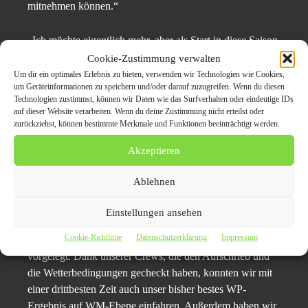
mitnehmen können.“
„Ich möchte eigentlich mehr, aber als Start in diese Saison
lief es wirklich gut“, zeigte sich Adrien Fourmaux mit
Cookie-Zustimmung verwalten
Rang fünf zufrieden. „Wir haben uns die Rallye
Um dir ein optimales Erlebnis zu bieten, verwenden wir Technologien wie Cookies,
um Geräteinformationen zu speichern und/oder darauf zuzugreifen. Wenn du diesen
ausgesprochen gut eingeteilt, hielten uns immer direkt
Technologien zustimmst, können wir Daten wie das Surfverhalten oder eindeutige IDs
hinter den Top 4 und konnten am Sonntag zeigen, dass
auf dieser Website verarbeiten. Wenn du deine Zustimmung nicht erteilst oder
wir bei den Jungs ganz vorne mitmischen können. Das ist
zurückziehst, können bestimmte Merkmale und Funktionen beeinträchtigt werden.
ebenso positiv wie die WM-Punkte.“
Akzeptieren
„Für uns ging es darum, Erfahrungen mit dieser
Ablehnen
schwierigen Rallye zu sammeln und aus meiner Sicht ist
uns das gut gelungen“, bekannte Teamkollege Grégoire
Einstellungen ansehen
Munster. „Leider konnten wir die Samstagsetappe nicht
Cookie-Richtlinie
Datenschutzerklärung
Impressum
beenden, aber wir haben viel gelernt und ein gutes Tempo
vorgelegt. Dank unserer Crews, die den Aufschrieb und
die Wetterbedingungen gecheckt haben, konnten wir mit
einer drittbesten Zeit auch unser bisher bestes WP-
Ergebnis auf WM-Ebene einfahren. Außerdem haben wir