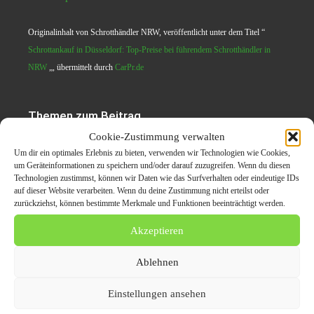
Originalinhalt von Schrotthändler NRW, veröffentlicht unter dem Titel “
Schrottankauf in Düsseldorf: Top-Preise bei führendem Schrotthändler in
NRW
„, übermittelt durch
CarPr.de
Themen zum Beitrag
Cookie-Zustimmung verwalten
Schrottankauf in
Um dir ein optimales Erlebnis zu bieten, verwenden wir Technologien wie Cookies,
um Geräteinformationen zu speichern und/oder darauf zuzugreifen. Wenn du diesen
Düsseldorf: Top-Preise bei
Technologien zustimmst, können wir Daten wie das Surfverhalten oder eindeutige IDs
auf dieser Website verarbeiten. Wenn du deine Zustimmung nicht erteilst oder
führendem Schrotthändler
zurückziehst, können bestimmte Merkmale und Funktionen beeinträchtigt werden.
in NRW
Akzeptieren
Ablehnen
Alte autoteile
altmetallankauf
Einstellungen ansehen
Schrottabholung Düsseldorf