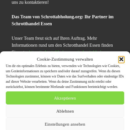
uns zu kontaktieren!
Das Team von Schrottabholung.org: Ihr Partner im
Schrotthandel Essen
Unser Team freut sich auf Ihren Auftrag. Mehr
Informationen rund um den Schrotthandel Essen finden
Sie unter
https://schrottabholung.org/schrottabholung-
essen/
, per Telefon unter 0157/ 35 855 388 oder per Mail
Cookie-Zustimmung verwalten
an info@schrottabholung.org.
Um dir ein optimales Erlebnis zu bieten, verwenden wir Technologien wie Cookies,
um Geräteinformationen zu speichern und/oder darauf zuzugreifen. Wenn du diesen
Technologien zustimmst, können wir Daten wie das Surfverhalten oder eindeutige IDs
Pressekontaktdaten:
auf dieser Website verarbeiten. Wenn du deine Zustimmung nicht erteilst oder
zurückziehst, können bestimmte Merkmale und Funktionen beeinträchtigt werden.
Schrottabholung.org
Akzeptieren
Mahmoud El-Lahib
Ablehnen
Bahnhofstraße 3
44866 Wattenscheid – Bochum
Einstellungen ansehen