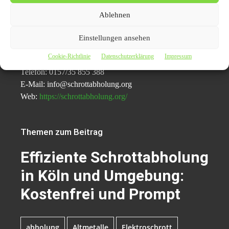
Ablehnen
Mahmoud El-Lahib
Bahnhofstraße 3
Einstellungen ansehen
44866 Wattenscheid – Bochum
Cookie-Richtlinie
Datenschutzerklärung
Impressum
Telefon: 0157/35 855 388
E-Mail: info@schrottabholung.org
Web:
https://schrottabholung.org/
Themen zum Beitrag
Effiziente Schrottabholung
in Köln und Umgebung:
Kostenfrei und Prompt
abholung
Altmetalle
Elektroschrott