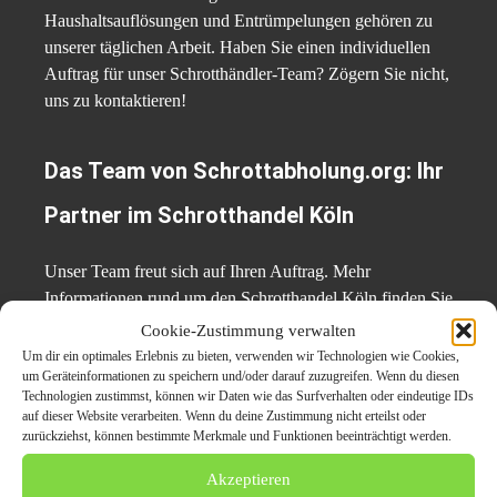
Haushaltsauflösungen und Entrümpelungen gehören zu
unserer täglichen Arbeit. Haben Sie einen individuellen
Auftrag für unser Schrotthändler-Team? Zögern Sie nicht,
uns zu kontaktieren!
Das Team von Schrottabholung.org: Ihr
Partner im Schrotthandel Köln
Unser Team freut sich auf Ihren Auftrag. Mehr
Informationen rund um den Schrotthandel Köln finden Sie
unter
https://schrottabholung.org/schrottabholung-koeln/
,
Cookie-Zustimmung verwalten
per Telefon unter 0157/ 35 855 388 oder per Mail an
Um dir ein optimales Erlebnis zu bieten, verwenden wir Technologien wie Cookies,
info@schrottabholung.org
.
um Geräteinformationen zu speichern und/oder darauf zuzugreifen. Wenn du diesen
Technologien zustimmst, können wir Daten wie das Surfverhalten oder eindeutige IDs
auf dieser Website verarbeiten. Wenn du deine Zustimmung nicht erteilst oder
Pressekontaktdaten:
zurückziehst, können bestimmte Merkmale und Funktionen beeinträchtigt werden.
Akzeptieren
Schrottabholung.org