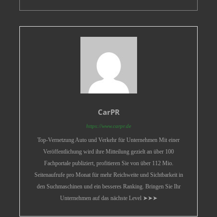
CarPR
https://www.carpr.de
Top-Vernetzung Auto und Verkehr für Unternehmen Mit einer
Veröffentlichung wird ihre Mitteilung gezielt an über 100
Fachportale publiziert, profitieren Sie von über 112 Mio.
Seitenaufrufe pro Monat für mehr Reichweite und Sichtbarkeit in
den Suchmaschinen und ein besseres Ranking. Bringen Sie Ihr
Unternehmen auf das nächste Level ➤➤➤