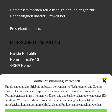
Gemeinsam machen wir Altena grüner und tragen zur
Nachhaltigkeit unserer Umwelt bei.
Pressekontaktdaten:
MEIN-SCHROTTABHOLUNG
Hussin El-Lahib
Hermannstraße 16
44649 Herne
Tel: 0157 381 828 22
Cookie-Zustimmung verwalten
E-Mail: info@mein-schrottabholung.de
Um dir ein optimales Erlebnis zu bieten, verwenden wir Technologien wie Cookies,
Web:
http://www.mein-schrottabholung.de/
um Geräteinformationen zu speichern und/oder darauf zuzugreifen. Wenn du diesen
Technologien zustimmst, können wir Daten wie das Surfverhalten oder eindeutige IDs
auf dieser Website verarbeiten. Wenn du deine Zustimmung nicht erteilst oder
zurückziehst, können bestimmte Merkmale und Funktionen beeinträchtigt werden.
Themen zum Beitrag