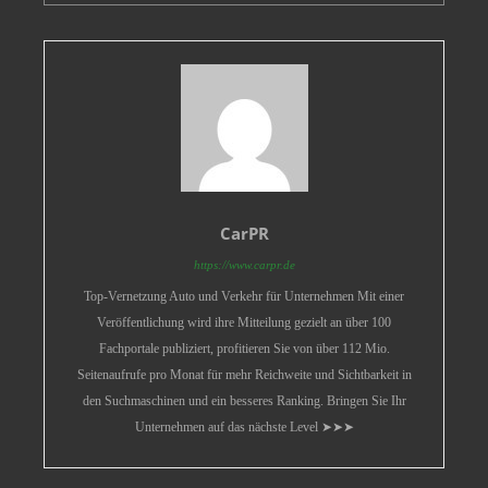
CarPR
https://www.carpr.de
Top-Vernetzung Auto und Verkehr für Unternehmen Mit einer
Veröffentlichung wird ihre Mitteilung gezielt an über 100
Fachportale publiziert, profitieren Sie von über 112 Mio.
Seitenaufrufe pro Monat für mehr Reichweite und Sichtbarkeit in
den Suchmaschinen und ein besseres Ranking. Bringen Sie Ihr
Unternehmen auf das nächste Level ➤➤➤