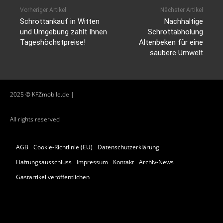
Vorheriger Artikel
Nächster Artikel
Schrottankauf in Witten
Nachhaltige
und Umgebung zahlt Ihnen
Schrottabholung
Tageshöchstpreise!
Altenbeken für eine
saubere Umwelt
2025 © KFZmobile.de |
All rights reserved
AGB
Cookie-Richtlinie (EU)
Datenschutzerklärung
Haftungsausschluss
Impressum
Kontakt
Archiv-News
Gastartikel veröffentlichen