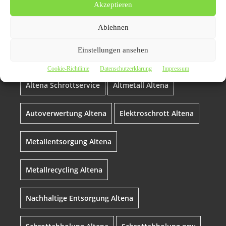
Akzeptieren
Effiziente Schrottabholung
Ablehnen
Altena für eine saubere
Umwelt
Einstellungen ansehen
Cookie-Richtlinie
Datenschutzerklärung
Impressum
Altena Schrottservice
Altmetall Altena
Autoverwertung Altena
Elektroschrott Altena
Metallentsorgung Altena
Metallrecycling Altena
Nachhaltige Entsorgung Altena