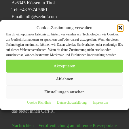
A-6345 Kössen in Tirol
Tel: +43 5374 5661
Email: info@seehof.com
Web:
https://www.seehof.com/de
Cookie-Zustimmung verwalten
Um dir ein optimales Erlebnis zu bieten, verwenden wir Technologien wie Cookies,
Pressekontakt:
um Geräteinformationen zu speichern und/oder darauf zuzugreifen. Wenn du diesen
Web: redaktion@dimaconcept.de
Technologien zustimmst, können wir Daten wie das Surfverhalten oder eindeutige IDs
auf dieser Website verarbeiten. Wenn du deine Zustimmung nicht erteilst oder
Web: www.dimaconcept.de
zurückziehst, können bestimmte Merkmale und Funktionen beeinträchtigt werden.
Akzeptieren
Original-Content von: Hotel Seehof,Bildrechte:©
Tourismusverband Kaiserwinkl / Fotograf:Hotel Seehof
Ablehnen
Erobern Sie die Schlagzeilen mit CarPR: Maximale
Einstellungen ansehen
Sichtbarkeit auf über 50 Presseportalen!
Cookie-Richtlinie
Datenschutzerklärung
Impressum
Ihre Botschaften verdienen die größte Bühne – und genau
das bietet Ihnen CarPR.
Nachrichten
–
Veröffentlichung an führende Presseportale