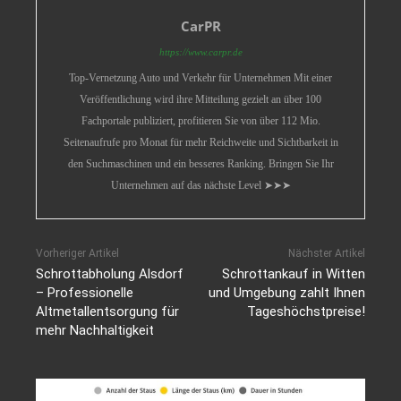
CarPR
https://www.carpr.de
Top-Vernetzung Auto und Verkehr für Unternehmen Mit einer
Veröffentlichung wird ihre Mitteilung gezielt an über 100
Fachportale publiziert, profitieren Sie von über 112 Mio.
Seitenaufrufe pro Monat für mehr Reichweite und Sichtbarkeit in
den Suchmaschinen und ein besseres Ranking. Bringen Sie Ihr
Unternehmen auf das nächste Level ➤➤➤
Vorheriger Artikel
Nächster Artikel
Schrottabholung Alsdorf
Schrottankauf in Witten
– Professionelle
und Umgebung zahlt Ihnen
Altmetallentsorgung für
Tageshöchstpreise!
mehr Nachhaltigkeit