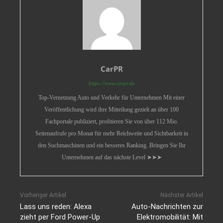
CarPR
https://www.carpr.de
Top-Vernetzung Auto und Verkehr für Unternehmen Mit einer
Veröffentlichung wird ihre Mitteilung gezielt an über 100
Fachportale publiziert, profitieren Sie von über 112 Mio.
Seitenaufrufe pro Monat für mehr Reichweite und Sichtbarkeit in
den Suchmaschinen und ein besseres Ranking. Bringen Sie Ihr
Unternehmen auf das nächste Level ➤➤➤
Vorheriger Artikel
Nächster Artikel
Lass uns reden: Alexa
Auto-Nachrichten zur
zieht per Ford Power-Up
Elektromobilität: Mit