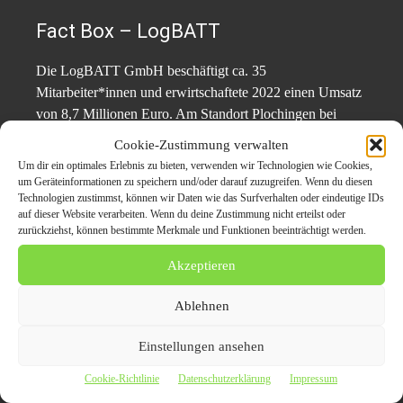
Fact Box – LogBATT
Die LogBATT GmbH beschäftigt ca. 35
Mitarbeiter*innen und erwirtschaftete 2022 einen Umsatz
von 8,7 Millionen Euro. Am Standort Plochingen bei
Stuttgart stehen neben dem Head Office,
Cookie-Zustimmung verwalten
Produktionsstätten, Logistik, sowie ein
Um dir ein optimales Erlebnis zu bieten, verwenden wir Technologien wie Cookies,
Entwicklungszentrum zur Verfügung. Ein Zwischenlager
um Geräteinformationen zu speichern und/oder darauf zuzugreifen. Wenn du diesen
Technologien zustimmst, können wir Daten wie das Surfverhalten oder eindeutige IDs
befindet sich in Bispingen und Leipzig.
auf dieser Website verarbeiten. Wenn du deine Zustimmung nicht erteilst oder
zurückziehst, können bestimmte Merkmale und Funktionen beeinträchtigt werden.
Pressekontakt:
Akzeptieren
Lagermax Corporate Communication
Ablehnen
Einstellungen ansehen
Prok. Günter Fridrich – CMO
T. +43 (0) 662/40 90-2441
Cookie-Richtlinie
Datenschutzerklärung
Impressum
E. presse@lagermax.com |
https://www.lagermax.com/de-