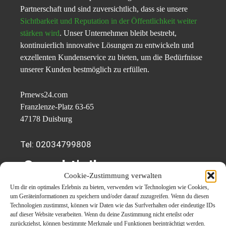
Partnerschaft und sind zuversichtlich, dass sie unsere
Sichtbarkeit und Reputation in der Öffentlichkeit weiter
stärken wird
. Unser Unternehmen bleibt bestrebt,
kontinuierlich innovative Lösungen zu entwickeln und
exzellenten Kundenservice zu bieten, um die Bedürfnisse
unserer Kunden bestmöglich zu erfüllen.
Prnews24.com
Franzlenze-Platz 63-65
47178 Duisburg
Tel: 02034799808
So geht’s Ihr
Cookie-Zustimmung verwalten
Unternehmen in den
Um dir ein optimales Erlebnis zu bieten, verwenden wir Technologien wie Cookies,
um Geräteinformationen zu speichern und/oder darauf zuzugreifen. Wenn du diesen
Medien
Technologien zustimmst, können wir Daten wie das Surfverhalten oder eindeutige IDs
auf dieser Website verarbeiten. Wenn du deine Zustimmung nicht erteilst oder
zurückziehst, können bestimmte Merkmale und Funktionen beeinträchtigt werden.