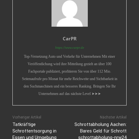
CarPR
https://www.carpr.de
Top-Vernetzung Auto und Verkehr für Unternehmen Mit einer
Veröffentlichung wird ihre Mitteilung gezielt an über 100
Fachportale publiziert, profitieren Sie von über 112 Mio.
Seitenaufrufe pro Monat für mehr Reichweite und Sichtbarkeit in
den Suchmaschinen und ein besseres Ranking. Bringen Sie Ihr
Unternehmen auf das nächste Level ➤➤➤
Vorheriger Artikel
Nächster Artikel
Tatkräftige
Schrottabholung Aachen:
Schrottentsorgung in
Bares Geld für Schrott
Essen und Umgebung
schrottabholung-nrw24