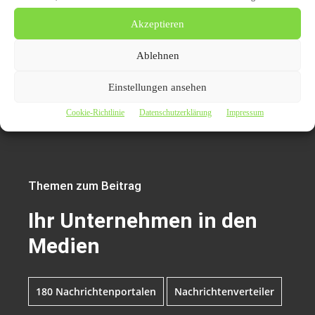
Email: info@prnews24.com
Ihr Unternehmen in den Medien: PR Public
Akzeptieren
Relations für Auto-News-Nachrichtenverteiler:
Ablehnen
https://www.carpr.de/auto-news-nachrichten-
verbreiten/
Einstellungen ansehen
Effektiver PR-Verteiler A bis Z:
https://www.prnews24.com/presseverteiler
Cookie-Richtlinie
Datenschutzerklärung
Impressum
Themen zum Beitrag
Ihr Unternehmen in den
Medien
180 Nachrichtenportalen
Nachrichtenverteiler