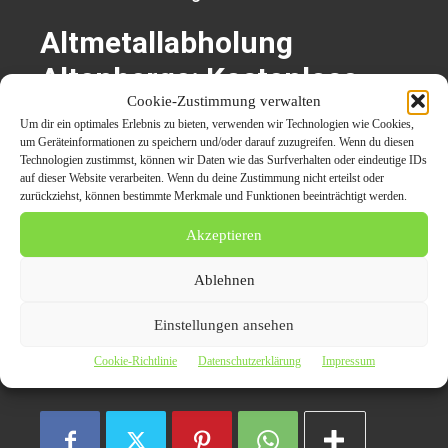
Altmetallabholung
Altenberge: Kostenlose
Cookie-Zustimmung verwalten
und zuverlässige
Um dir ein optimales Erlebnis zu bieten, verwenden wir Technologien wie Cookies,
Entsorgung von Altmetall
um Geräteinformationen zu speichern und/oder darauf zuzugreifen. Wenn du diesen
Technologien zustimmst, können wir Daten wie das Surfverhalten oder eindeutige IDs
auf dieser Website verarbeiten. Wenn du deine Zustimmung nicht erteilst oder
zurückziehst, können bestimmte Merkmale und Funktionen beeinträchtigt werden.
Altmetallabholung Altenberge
Akzeptieren
kostenlose Schrottabholung
Schrottabholung
Ablehnen
Einstellungen ansehen
Schrottabholung in Altenberge
Cookie-Richtlinie
Datenschutzerklärung
Impressum