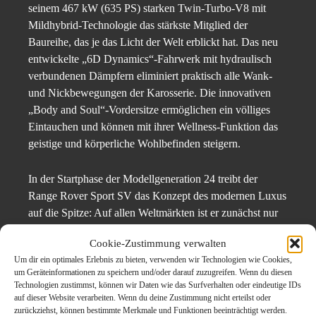
seinem 467 kW (635 PS) starken Twin-Turbo-V8 mit
Mildhybrid-Technologie das stärkste Mitglied der
Baureihe, das je das Licht der Welt erblickt hat. Das neu
entwickelte „6D Dynamics“-Fahrwerk mit hydraulisch
verbundenen Dämpfern eliminiert praktisch alle Wank-
und Nickbewegungen der Karosserie. Die innovativen
„Body and Soul“-Vordersitze ermöglichen ein völliges
Eintauchen und können mit ihrer Wellness-Funktion das
geistige und körperliche Wohlbefinden steigern.
In der Startphase der Modellgeneration 24 treibt der
Range Rover Sport SV das Konzept des modernen Luxus
auf die Spitze: Auf allen Weltmärkten ist er zunächst nur
auf Einladung für ausgesuchte Kund:innen reserviert – als
Cookie-Zustimmung verwalten
hochexklusive Ausführung SV EDITION ONE, deren
Um dir ein optimales Erlebnis zu bieten, verwenden wir Technologien wie Cookies,
Kuratierungen die besten Ausstattungsmerkmale,
um Geräteinformationen zu speichern und/oder darauf zuzugreifen. Wenn du diesen
Materialien und Farben beinhalten.
Technologien zustimmst, können wir Daten wie das Surfverhalten oder eindeutige IDs
auf dieser Website verarbeiten. Wenn du deine Zustimmung nicht erteilst oder
zurückziehst, können bestimmte Merkmale und Funktionen beeinträchtigt werden.
Geraldine Ingham, Geschäftsführerin Range Rover, sagt: