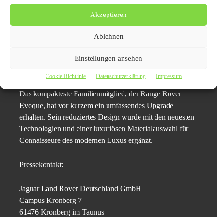
„Der neue Range Rover Sport SV steht beispielhaft für
Akzeptieren
die Range Rover Philosophie – nicht allein im Hinblick
auf die mutige Evolution des Vorgängers Range Rover
Ablehnen
Sport SVR, sondern auch beim personalisierten Zugang,
den wir mit unseren anspruchsvollsten Kund:innen
Einstellungen ansehen
pflegen.“
Cookie-Richtlinie
Datenschutzerklärung
Impressum
Das kompakteste Familienmitglied, der Range Rover
Evoque, hat vor kurzem ein umfassendes Upgrade
erhalten. Sein reduziertes Design wurde mit den neuesten
Technologien und einer luxuriösen Materialauswahl für
Connaisseure des modernen Luxus ergänzt.
Pressekontakt:
Jaguar Land Rover Deutschland GmbH
Campus Kronberg 7
61476 Kronberg im Taunus