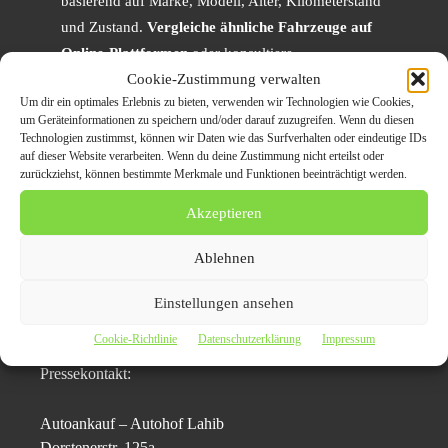
basierend auf Marke, Modell, Alter, Kilometerstand
und Zustand.
Vergleiche ähnliche Fahrzeuge auf
Online-Plattformen
oder konsultiere
Fahrzeugbewertungsseiten, um eine Vorstellung von
Cookie-Zustimmung verwalten
Um dir ein optimales Erlebnis zu bieten, verwenden wir Technologien wie Cookies,
einem angemessenen Verkaufspreis zu bekommen.
um Geräteinformationen zu speichern und/oder darauf zuzugreifen. Wenn du diesen
Technologien zustimmst, können wir Daten wie das Surfverhalten oder eindeutige IDs
Indem du diese Tipps befolgst und dein Auto gründlich
auf dieser Website verarbeiten. Wenn du deine Zustimmung nicht erteilst oder
zurückziehst, können bestimmte Merkmale und Funktionen beeinträchtigt werden.
reinigst, reparierst und alle relevanten Informationen
bereithältst, kannst du sicherstellen, dass du ein attraktives
Akzeptieren
Angebot für deinen Gebrauchtwagen erhältst. Autoankauf
Ulm steht dir zur Seite und bietet einen professionellen
Ablehnen
und fairen Ankaufsprozess für dein Fahrzeug. Kontaktiere
uns und erhalte ein unverbindliches Angebot für den
Einstellungen ansehen
Verkauf deines Autos in Ulm.
Cookie-Richtlinie
Datenschutzerklärung
Impressum
Pressekontakt:
Autoankauf – Autohof Lahib
Dorstenerstr. 125a