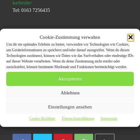
karlsruhe/
Tel: 0163 7256435
Themen zum Beitrag
Cookie-Zustimmung verwalten
Schneller und
Um dir ein optimales Erlebnis zu bieten, verwenden wir Technologien wie Cookies,
um Geräteinformationen zu speichern und/oder darauf zuzugreifen. Wenn du diesen
vertrauenswürdiger
Technologien zustimmst, können wir Daten wie das Surfverhalten oder eindeutige IDs
auf dieser Website verarbeiten. Wenn du deine Zustimmung nicht erteilst oder
Autoankauf in Karlsruhe
zurückziehst, können bestimmte Merkmale und Funktionen beeinträchtigt werden.
Akzeptieren
autoankauf
Autoankauf Karlsruhe
Ablehnen
Einstellungen ansehen
autoankauf-tom
Karlsruhe
Cookie-Richtlinie
Datenschutzerklärung
Impressum