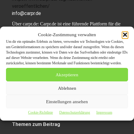
veroeffentlichen/
info@carpr.de
Über carpr.de: Carpr.de ist eine führende Plattform für die
Veröffentlichung und Verteilung von Pressemitteilungen
Cookie-Zustimmung verwalten
und Nachrichteninhalten. Das Unternehmen bietet einen
Um dir ein optimales Erlebnis zu bieten, verwenden wir Technologien wie Cookies,
umfassenden Nachrichtenverteiler, der eine breite
um Geräteinformationen zu speichern und/oder darauf zuzugreifen. Wenn du diesen
Reichweite und Sichtbarkeit auf über 50 renommierten
Technologien zustimmst, können wir Daten wie das Surfverhalten oder eindeutige IDs
auf dieser Website verarbeiten. Wenn du deine Zustimmung nicht erteilst oder
Nachrichtenportalen gewährleistet. Carpr.de ist bestrebt,
zurückziehst, können bestimmte Merkmale und Funktionen beeinträchtigt werden.
Unternehmen und Organisationen dabei zu helfen, ihre
Nachrichten effizient zu verbreiten und ihre Zielgruppen
Akzeptieren
zu erreichen. Weitere Informationen finden Sie unter
Ablehnen
www.carpr.de
.
Einstellungen ansehen
Cookie-Richtlinie
Datenschutzerklärung
Impressum
Themen zum Beitrag