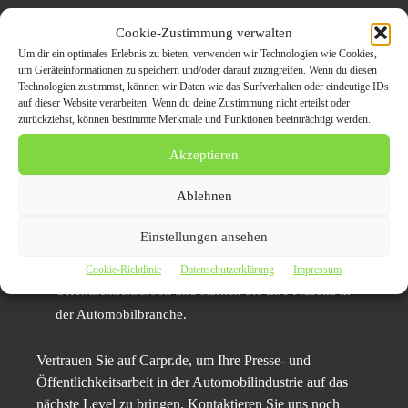
Nutzen Sie den Carpr.de Presseverteiler, um Ihre
Cookie-Zustimmung verwalten
Pressemeldungen an über 50 renommierte
Um dir ein optimales Erlebnis zu bieten, verwenden wir Technologien wie Cookies,
um Geräteinformationen zu speichern und/oder darauf zuzugreifen. Wenn du diesen
Presseportale zu verbreiten.
Technologien zustimmst, können wir Daten wie das Surfverhalten oder eindeutige IDs
auf dieser Website verarbeiten. Wenn du deine Zustimmung nicht erteilst oder
Erreichen Sie eine breite Zielgruppe in der
zurückziehst, können bestimmte Merkmale und Funktionen beeinträchtigt werden.
Automobilindustrie und maximieren Sie Ihre
Reichweite.
Akzeptieren
Profitieren Sie von professioneller Unterstützung bei
Ablehnen
der Optimierung Ihrer Titel, um das Interesse der Leser
zu wecken.
Einstellungen ansehen
Steigern Sie den Erfolg Ihrer Presse- und
Cookie-Richtlinie
Datenschutzerklärung
Impressum
Öffentlichkeitsarbeit und stärken Sie Ihre Präsenz in
der Automobilbranche.
Vertrauen Sie auf Carpr.de, um Ihre Presse- und
Öffentlichkeitsarbeit in der Automobilindustrie auf das
nächste Level zu bringen. Kontaktieren Sie uns noch