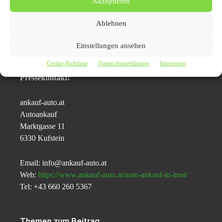
Akzeptieren
Fahrzeuge mit Schäden gut an. Doch auch dann, wenn
Sie ein Auto mit Totalschaden verkaufen möchten, haben
Ablehnen
Sie die Möglichkeit, dass Sie sich für den Auto Export
Imst entscheiden. Erfahrene Händler wissen ganz genau,
Einstellungen ansehen
wie und wo Sie welches Fahrzeug verkaufen können.
Cookie-Richtlinie
Datenschutzerklärung
Impressum
Pressekontakt:
ankauf-auto.at
Autoankauf
Marktgasse 11
6330 Kufstein
Email: info@ankauf-auto.at
Web:
https://www.ankauf-auto.at/auto-ankauf-in-imst/
Tel: +43 660 260 5367
Themen zum Beitrag