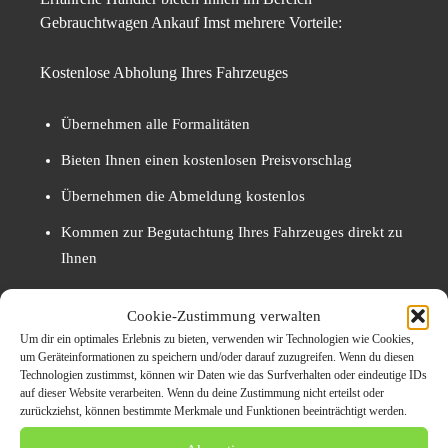
Gebrauchtwagen Ankauf Imst mehrere Vorteile:
Kostenlose Abholung Ihres Fahrzeuges
Übernehmen alle Formalitäten
Bieten Ihnen einen kostenlosen Preisvorschlag
Übernehmen die Abmeldung kostenlos
Kommen zur Begutachtung Ihres Fahrzeuges direkt zu
Ihnen
Auto Export Imst – was sind die
Cookie-Zustimmung verwalten
Vorteile?
Um dir ein optimales Erlebnis zu bieten, verwenden wir Technologien wie Cookies,
um Geräteinformationen zu speichern und/oder darauf zuzugreifen. Wenn du diesen
Technologien zustimmst, können wir Daten wie das Surfverhalten oder eindeutige IDs
Der Autoexport Imst bietet Ihnen den großen Vorteil, dass
auf dieser Website verarbeiten. Wenn du deine Zustimmung nicht erteilst oder
Ihr Fahrzeug direkt ins Ausland verkauft werden kann.
zurückziehst, können bestimmte Merkmale und Funktionen beeinträchtigt werden.
Für einen Auto Export Imst bieten sich vor allem