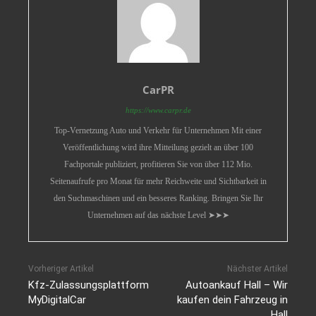
CarPR
https://www.carpr.de
Top-Vernetzung Auto und Verkehr für Unternehmen Mit einer
Veröffentlichung wird ihre Mitteilung gezielt an über 100
Fachportale publiziert, profitieren Sie von über 112 Mio.
Seitenaufrufe pro Monat für mehr Reichweite und Sichtbarkeit in
den Suchmaschinen und ein besseres Ranking. Bringen Sie Ihr
Unternehmen auf das nächste Level ➤➤➤
Vorheriger Artikel
Nächster Artikel
Kfz-Zulassungsplattform
Autoankauf Hall – Wir
MyDigitalCar
kaufen dein Fahrzeug in
Hall