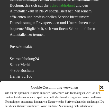
Bochum, das sich auf die
Schrottabholung
und den
Altmetallankauf in NRW spezialisiert hat. Mit seinem
effizienten und professionellen Service bietet unsere
Dienstleistungen Privatpersonen und Unternehmen eine
bequeme Möglichkeit, sich von ihrem Schrott und ihren
Altmetallen zu trennen.
Pressekontakt:
Schrottabholung24
Samer Merhi
44809 Bochum
Herner Str.160
Tel: 0178 2917662
Cookie-Zustimmung verwalten
Email:
info@schrottabholung-service24.de
Um dir ein optimales Erlebnis zu bieten, verwenden wir Technologien wie Cookies,
Web:
https://schrottabholung-service24.de/
um Geräteinformationen zu speichern und/oder darauf zuzugreifen. Wenn du diesen
Technologien zustimmst, können wir Daten wie das Surfverhalten oder eindeutige IDs
auf dieser Website verarbeiten. Wenn du deine Zustimmung nicht erteilst oder