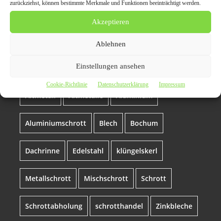
Themen zum Beitrag
zurückziehst, können bestimmte Merkmale und Funktionen beeinträchtigt werden.
Akzeptieren
Kostenlose
Schrottabholung in
Ablehnen
Bochum
Einstellungen ansehen
Cookie-Richtlinie
Datenschutzerklärung
Impressum
Altmetall
Altmetalle
Aluminium
Aluminiumschrott
Blech
Bochum
Dachrinne
Edelstahl
klüngelskerl
Metallschrott
Mischschrott
Schrott
Schrottabholung
schrotthandel
Zinkbleche