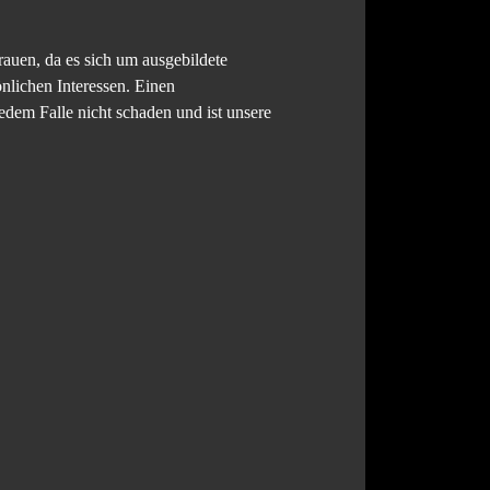
auen, da es sich um ausgebildete
nlichen Interessen. Einen
dem Falle nicht schaden und ist unsere