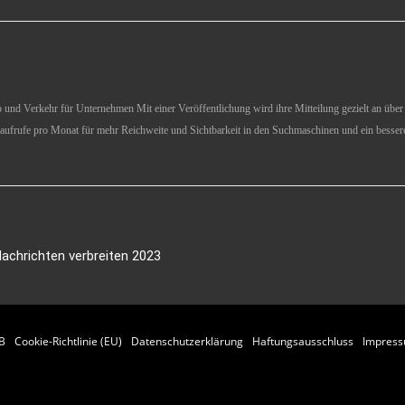
und Verkehr für Unternehmen Mit einer Veröffentlichung wird ihre Mitteilung gezielt an über 1
aufrufe pro Monat für mehr Reichweite und Sichtbarkeit in den Suchmaschinen und ein besser
achrichten verbreiten 2023
B
Cookie-Richtlinie (EU)
Datenschutzerklärung
Haftungsausschluss
Impres