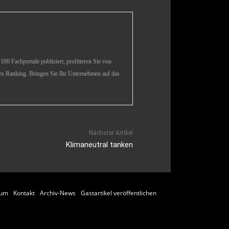
00 Fachportale publiziert, profitieren Sie von
es Ranking. Bringen Sie Ihr Unternehmen auf das
Nächster Artikel
Klimaneutral tanken
sum
Kontakt
Archiv-News
Gastartikel veröffentlichen