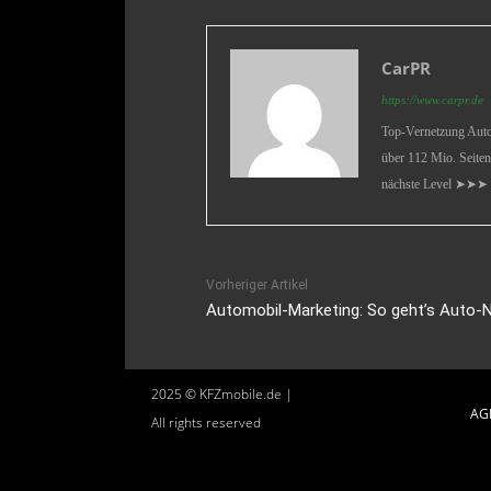
CarPR
https://www.carpr.de
Top-Vernetzung Auto 
über 112 Mio. Seiten
nächste Level ➤➤➤
Vorheriger Artikel
Automobil-Marketing: So geht’s Auto-N
2025 © KFZmobile.de |
AG
All rights reserved