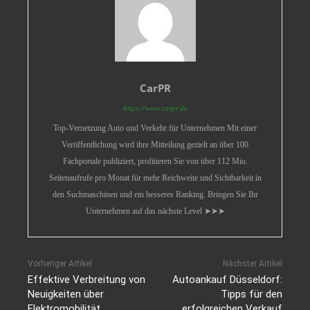
CarPR
https://www.carpr.de
Top-Vernetzung Auto und Verkehr für Unternehmen Mit einer
Veröffentlichung wird ihre Mitteilung gezielt an über 100
Fachportale publiziert, profitieren Sie von über 112 Mio.
Seitenaufrufe pro Monat für mehr Reichweite und Sichtbarkeit in
den Suchmaschinen und ein besseres Ranking. Bringen Sie Ihr
Unternehmen auf das nächste Level ➤➤➤
Vorheriger Artikel
Nächster Artikel
Effektive Verbreitung von
Autoankauf Düsseldorf:
Neuigkeiten über
Tipps für den
Elektromobilität
erfolgreichen Verkauf