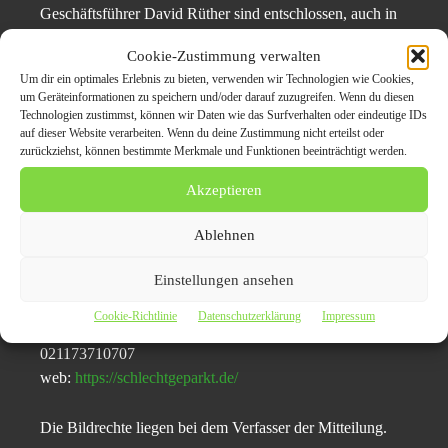
Geschäftsführer David Rüther sind entschlossen, auch in
Zukunft für ein faires und geregeltes Parken auf privaten
Cookie-Zustimmung verwalten
Stellplätzen einzustehen.
Um dir ein optimales Erlebnis zu bieten, verwenden wir Technologien wie Cookies,
um Geräteinformationen zu speichern und/oder darauf zuzugreifen. Wenn du diesen
Mockingbird GmbH betreibt schlechtgeparkt.de, ein
Technologien zustimmst, können wir Daten wie das Surfverhalten oder eindeutige IDs
auf dieser Website verarbeiten. Wenn du deine Zustimmung nicht erteilst oder
innovatives Portal zur Abmahnung von Falschparkern auf
zurückziehst, können bestimmte Merkmale und Funktionen beeinträchtigt werden.
Privatgrundstücken. Effizienter Schutz vor
unberechtigtem Parken. Sicher, schnell und zuverlässig.
Akzeptieren
Kontakt
Ablehnen
mockingbird GmbH
Einstellungen ansehen
David Rüther
Königsallee 27
Cookie-Richtlinie
Datenschutzerklärung
Impressum
40212 Düsseldorf
021173710707
web:
https://schlechtgeparkt.de/
Die Bildrechte liegen bei dem Verfasser der Mitteilung.