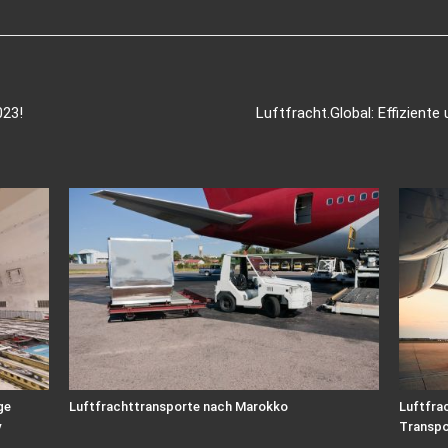
023!
Luftfracht.Global: Effizient
ge
Luftfrachttransporte nach Marokko
Luftfrac
y
Transpo