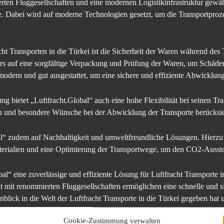
en Fluggesellschaften und eine modernen Logistikinfrastruktur gewährl
e. Dabei wird auf moderne Technologien gesetzt, um die Transportproze
acht Transporten in die Türkei ist die Sicherheit der Waren während de
ers auf eine sorgfältige Verpackung und Prüfung der Waren, um Schäd
odern und gut ausgestattet, um eine sichere und effiziente Abwicklung
ng bietet „Luftfracht.Global“ auch eine hohe Flexibilität bei seinen Tr
 und besondere Wünsche bei der Abwicklung der Transporte berücksic
al“ zudem auf Nachhaltigkeit und umweltfreundliche Lösungen. Hierzu
rialien und eine Optimierung der Transportwege, um den CO2-Aussto
l“ eine zuverlässige und effiziente Lösung für Luftfracht Transporte 
 mit renommierten Fluggesellschaften ermöglichen eine schnelle und s
inblick in die Welt der Luftfracht Transporte in die Türkei gegeben hat
“ überzeugen lassen.
Cookie-Zustimmung verwalten