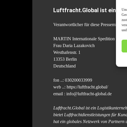
Luftfracht.Global ist ein P
Um 
Ger
zus
Verantwortlicher für diese Pressemitteilu
ver
und
MARTIN Internationale Spedition Gmb
Frau Daria Lazakovich
Westhafenstr. 1
13353 Berlin
Deutschland
fon ..: 030200033999
web ..: https://luftfracht.global/
email : info@luftfracht-global.de
Luftfracht.Global ist ein Logistikuntern
bietet Luftfrachtdienstleistungen für K
hat ein globales Netzwerk von Partnern 