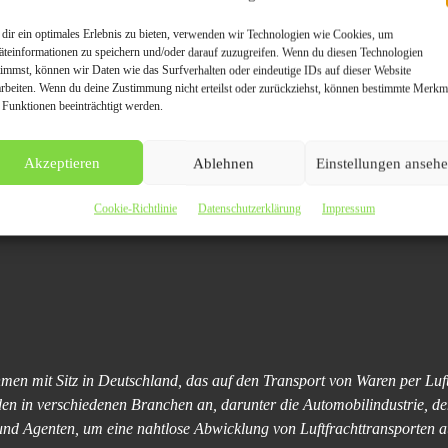
rojekt der MARTIN Internationale Spedition GmbH
dir ein optimales Erlebnis zu bieten, verwenden wir Technologien wie Cookies, um
äteinformationen zu speichern und/oder darauf zuzugreifen. Wenn du diesen Technologien
timmst, können wir Daten wie das Surfverhalten oder eindeutige IDs auf dieser Website
ng:
arbeiten. Wenn du deine Zustimmung nicht erteilst oder zurückziehst, können bestimmte Merkm
 Funktionen beeinträchtigt werden.
H
Akzeptieren
Ablehnen
Einstellungen anseh
Cookie-Richtlinie
Datenschutzerklärung
Impressum
ehmen mit Sitz in Deutschland, das auf den Transport von Waren per Luft
unden in verschiedenen Branchen an, darunter die Automobilindustrie, 
und Agenten, um eine nahtlose Abwicklung von Luftfrachttransporten a