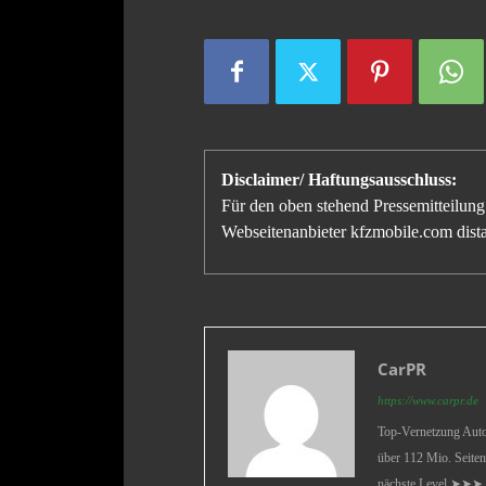
Disclaimer/ Haftungsausschluss:
Für den oben stehend Pressemitteilung 
Webseitenanbieter kfzmobile.com distan
CarPR
https://www.carpr.de
Top-Vernetzung Auto 
über 112 Mio. Seiten
nächste Level ➤➤➤