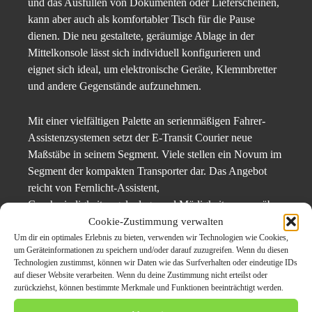
und das Ausfüllen von Dokumenten oder Lieferscheinen,
kann aber auch als komfortabler Tisch für die Pause
dienen. Die neu gestaltete, geräumige Ablage in der
Mittelkonsole lässt sich individuell konfigurieren und
eignet sich ideal, um elektronische Geräte, Klemmbretter
und andere Gegenstände aufzunehmen.
Mit einer vielfältigen Palette an serienmäßigen Fahrer-
Assistenzsystemen setzt der E-Transit Courier neue
Maßstäbe in seinem Segment. Viele stellen ein Novum im
Segment der kompakten Transporter dar. Das Angebot
reicht von Fernlicht-Assistent,
Geschwindigkeitsregelanlage und Müdigkeitswarner über
Einparkhilfen vorne und hinten, Berganfahr-Assistent und
Cookie-Zustimmung verwalten
Intelligentem Geschwindigkeitsbegrenzer bis hin zu
Um dir ein optimales Erlebnis zu bieten, verwenden wir Technologien wie Cookies,
um Geräteinformationen zu speichern und/oder darauf zuzugreifen. Wenn du diesen
Fahrspur-Assistent, Pre-Collision-Assist und
Technologien zustimmst, können wir Daten wie das Surfverhalten oder eindeutige IDs
Rückfahrkamera. Auch das Verkehrsschild-
auf dieser Website verarbeiten. Wenn du deine Zustimmung nicht erteilst oder
Erkennungssystem und die Falschfahrer-Warnfunktion
zurückziehst, können bestimmte Merkmale und Funktionen beeinträchtigt werden.
sind serienmäßig an Bord. Optional kommt ein