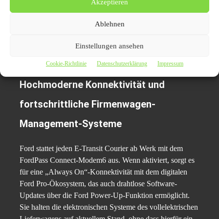
Akzeptieren
Ausstattungspaket hinzu, das eine adaptive
Geschwindigkeitsregelanlage mit Fahrspur-Pilot und Stop
Ablehnen
& Go, Toter-Winkel-Assistent mit Cross-Traffic-Alert,
Gegenverkehrs-Kollisionswarner und Rückfahr-Brems-
Einstellungen ansehen
Assistent umfasst.
Cookie-Richtlinie
Datenschutzerklärung
Impressum
Hochmoderne Konnektivität und
fortschrittliche Firmenwagen-
Management-Systeme
Ford stattet jeden E-Transit Courier ab Werk mit dem
FordPass Connect-Modem6 aus. Wenn aktiviert, sorgt es
für eine „Always On“-Konnektivität mit dem digitalen
Ford Pro-Ökosystem, das auch drahtlose Software-
Updates über die Ford Power-Up-Funktion ermöglicht.
Sie halten die elektronischen Systeme des vollelektrischen
Lieferwagens auf aktuellem Stand, ohne dass hierfür ein