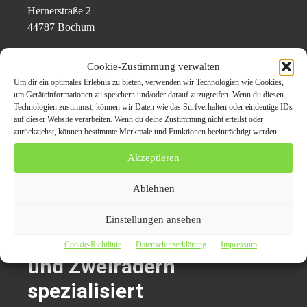
Hernerstraße 2
44787 Bochum
Ansprechpartner: Essa El-lahib
Cookie-Zustimmung verwalten
Telefon: 0162 588 626 0
Um dir ein optimales Erlebnis zu bieten, verwenden wir Technologien wie Cookies,
E-Mail: info@schrottabholung-engel.de
um Geräteinformationen zu speichern und/oder darauf zuzugreifen. Wenn du diesen
Technologien zustimmst, können wir Daten wie das Surfverhalten oder eindeutige IDs
Web:
https://schrottabholung-engel.de
auf dieser Website verarbeiten. Wenn du deine Zustimmung nicht erteilst oder
zurückziehst, können bestimmte Merkmale und Funktionen beeinträchtigt werden.
Themen zum Beitrag
Akzeptieren
Autoverschrottung
Ablehnen
Paderborn ist auf die
Einstellungen ansehen
Verschrottung von PKW
Cookie-Richtlinie
Datenschutzerklärung
Impressum
und Zweirädern
spezialisiert