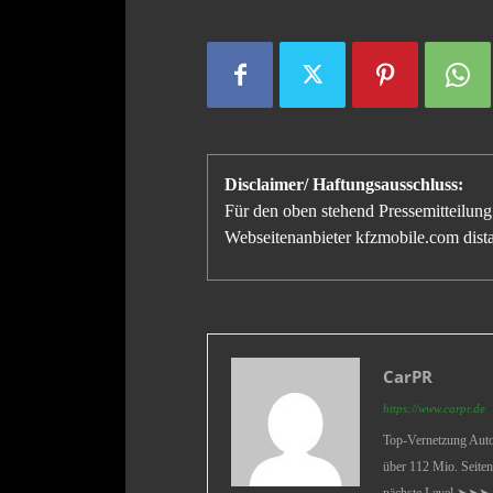
Disclaimer/ Haftungsausschluss:
Für den oben stehend Pressemitteilung 
Webseitenanbieter kfzmobile.com distan
CarPR
https://www.carpr.de
Top-Vernetzung Auto 
über 112 Mio. Seiten