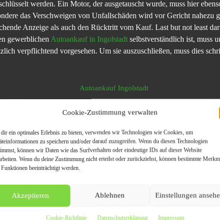
geschlüsselt werden. Ein Motor, der ausgetauscht wurde, muss hier ebe
dere das Verschweigen von Unfallschäden wird vor Gericht nahezu gru
chende Anzeige als auch den Rücktritt vom Kauf. Last but not least da
den gewerblichen
Autoankauf in Ingolstadt
selbstverständlich ist, muss un
lich verpflichtend vorgesehen. Um sie auszuschließen, muss dies schrif
preis, sichere und schnelle Auszahlung.
Cookie-Zustimmung verwalten
dir ein optimales Erlebnis zu bieten, verwenden wir Technologien wie Cookies, um
äteinformationen zu speichern und/oder darauf zuzugreifen. Wenn du diesen Technologien
Privatverkaufs zu veräußern, sollte der Verkäufer einige Fallstricke 
timmst, können wir Daten wie das Surfverhalten oder eindeutige IDs auf dieser Website
arbeiten. Wenn du deine Zustimmung nicht erteilst oder zurückziehst, können bestimmte Merkm
inzelnen Formulierungen im Kaufvertrag sollte große Sorgfalt verwende
 Funktionen beeinträchtigt werden.
werden. Eine Alternative stellt ein Autoankauf durch den Autoankauf I
Akzeptieren
Ablehnen
Einstellungen anseh
Cookie-Richtlinie
Datenschutzerklärung
Impressum