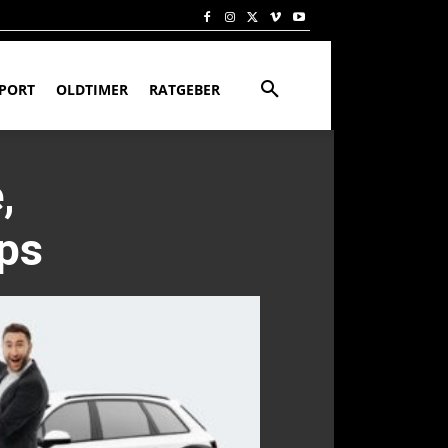
PORT
OLDTIMER
RATGEBER
,
ps