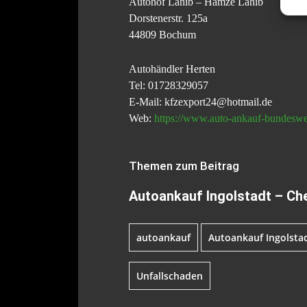
Autohof Lahib – Hamze Lahib
Dorstenerstr. 125a
44809 Bochum
Autohändler Herten
Tel: 01728329057
E-Mail: kfzexport24@hotmail.de
Web:
https://www.auto-ankauf-bundeswei
Themen zum Beitrag
Autoankauf Ingolstadt – Ch
autoankauf
Autoankauf Ingolsta
Unfallschaden