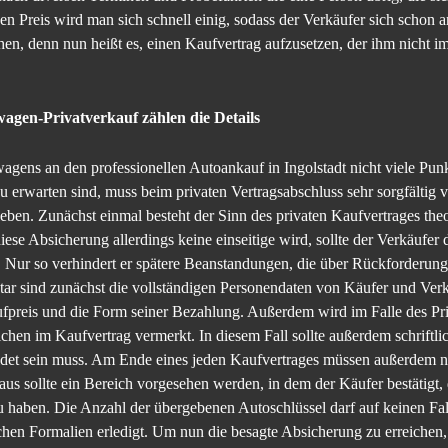
 Preis wird man sich schnell einig, sodass der Verkäufer sich schon a
ehen, denn nun heißt es, einen Kaufvertrag aufzusetzen, der ihm nicht 
gen-Privatverkauf zählen die Details
ens an den professionellen Autoankauf in Ingolstadt nicht viele Pun
u erwarten sind, muss beim privaten Vertragsabschluss sehr sorgfälti
ben. Zunächst einmal besteht der Sinn des privaten Kaufvertrages theo
ese Absicherung allerdings keine einseitige wird, sollte der Verkäufer 
. Nur so verhindert er spätere Beanstandungen, die über Rückforderung
r sind zunächst die vollständigen Personendaten von Käufer und Verk
fpreis und die Form seiner Bezahlung. Außerdem wird im Falle des Pr
hen im Kaufvertrag vermerkt. In diesem Fall sollte außerdem schriftl
et sein muss. Am Ende eines jeden Kaufvertrages müssen außerdem n
naus sollte ein Bereich vorgesehen werden, in dem der Käufer bestätigt,
 haben. Die Anzahl der übergebenen Autoschlüssel darf auf keinen Fa
hen Formalien erledigt. Um nun die besagte Absicherung zu erreichen, 