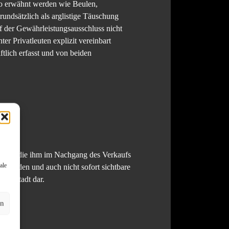
nso erwähnt werden wie Beulen,
ndsätzlich als arglistige Täuschung
rf der Gewährleistungsausschluss nicht
ter Privatleuten explizit vereinbart
tlich erfasst und von beiden
kennen, die ihm im Nachgang des Verkaufs
ale
t werden und auch nicht sofort sichtbare
ngolstadt dar.
en