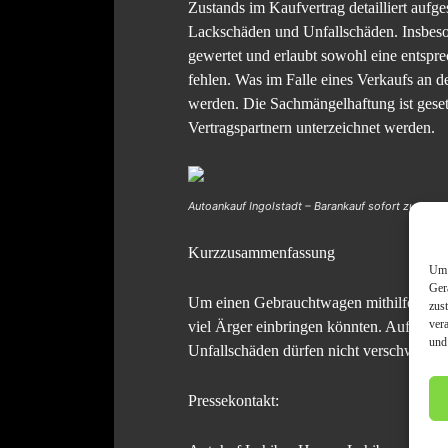
Zustands im Kaufvertrag detailliert auf
Lackschäden und Unfallschäden. Insbeson
gewertet und erlaubt sowohl eine entspre
fehlen. Was im Falle eines Verkaufs an 
werden. Die Sachmängelhaftung ist gesetz
Vertragspartnern unterzeichnet werden.
Autoankauf Ingolstadt – Barankauf sofort zum Fest
Kurzzusammenfassung
Um 
Ger
Um einen Gebrauchtwagen mithilfe eines 
zus
ver
viel Ärger einbringen könnten. Auf die e
und
Unfallschäden dürfen nicht verschwiegen 
Pressekontakt: