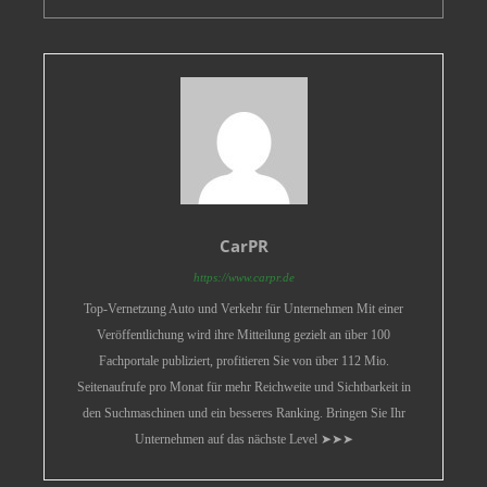
CarPR
https://www.carpr.de
Top-Vernetzung Auto und Verkehr für Unternehmen Mit einer
Veröffentlichung wird ihre Mitteilung gezielt an über 100
Fachportale publiziert, profitieren Sie von über 112 Mio.
Seitenaufrufe pro Monat für mehr Reichweite und Sichtbarkeit in
den Suchmaschinen und ein besseres Ranking. Bringen Sie Ihr
Unternehmen auf das nächste Level ➤➤➤