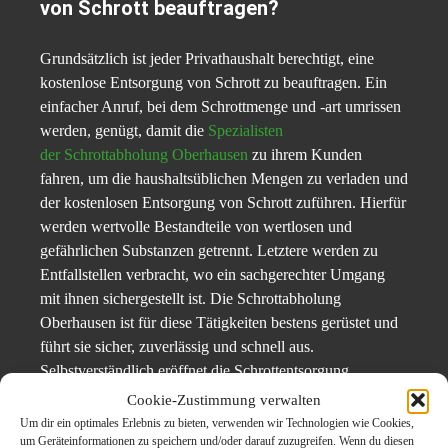
von Schrott beauftragen?
Grundsätzlich ist jeder Privathaushalt berechtigt, eine
kostenlose Entsorgung von Schrott zu beauftragen. Ein
einfacher Anruf, bei dem Schrottmenge und -art umrissen
werden, genügt, damit die
Spezialisten
der Schrottabholung Oberhausen
zu ihrem Kunden
fahren, um die haushaltsüblichen Mengen zu verladen und
der kostenlosen Entsorgung von Schrott zuführen. Hierfür
werden wertvolle Bestandteile von wertlosen und
gefährlichen Substanzen getrennt. Letztere werden zu
Entfallstellen verbracht, wo ein sachgerechter Umgang
mit ihnen sichergestellt ist. Die Schrottabholung
Oberhausen ist für diese Tätigkeiten bestens gerüstet und
führt sie sicher, zuverlässig und schnell aus.
Selbstverständlich eröffnet die Schrottentsorgung
Oberhausen auch gewerblichen Kunden die Möglichkeit,
Cookie-Zustimmung verwalten
ihren Schrott unkompliziert entsorgen zu lassen.
Um dir ein optimales Erlebnis zu bieten, verwenden wir Technologien wie Cookies,
um Geräteinformationen zu speichern und/oder darauf zuzugreifen. Wenn du diesen