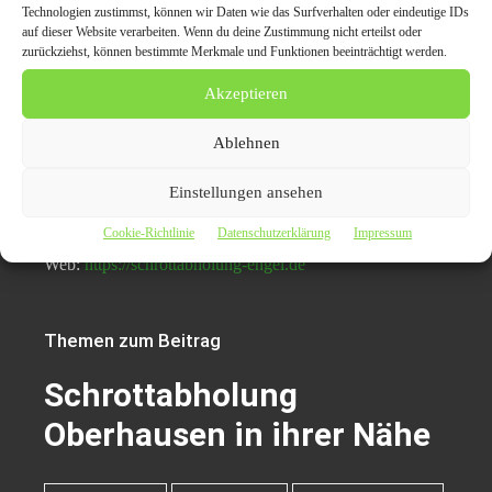
Technologien zustimmst, können wir Daten wie das Surfverhalten oder eindeutige IDs
Pressekontaktdaten:
auf dieser Website verarbeiten. Wenn du deine Zustimmung nicht erteilst oder
zurückziehst, können bestimmte Merkmale und Funktionen beeinträchtigt werden.
Schrottabholung Engel
Akzeptieren
Hernerstraße 2
44787 Bochum
Ablehnen
Ansprechpartner: Essa El-lahib
Einstellungen ansehen
Telefon: 0162 588 626 0
Cookie-Richtlinie
Datenschutzerklärung
Impressum
E-Mail: info@schrottabholung-engel.de
Web:
https://schrottabholung-engel.de
Themen zum Beitrag
Schrottabholung
Oberhausen in ihrer Nähe