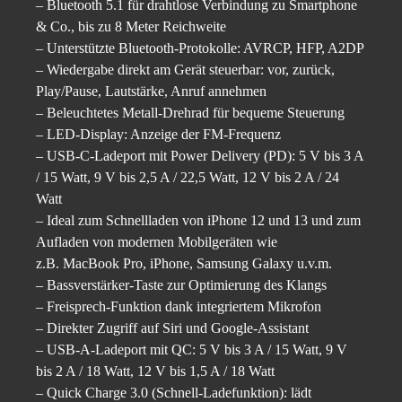
– Bluetooth 5.1 für drahtlose Verbindung zu Smartphone
& Co., bis zu 8 Meter Reichweite
– Unterstützte Bluetooth-Protokolle: AVRCP, HFP, A2DP
– Wiedergabe direkt am Gerät steuerbar: vor, zurück,
Play/Pause, Lautstärke, Anruf annehmen
– Beleuchtetes Metall-Drehrad für bequeme Steuerung
– LED-Display: Anzeige der FM-Frequenz
– USB-C-Ladeport mit Power Delivery (PD): 5 V bis 3 A
/ 15 Watt, 9 V bis 2,5 A / 22,5 Watt, 12 V bis 2 A / 24
Watt
– Ideal zum Schnellladen von iPhone 12 und 13 und zum
Aufladen von modernen Mobilgeräten wie
z.B. MacBook Pro, iPhone, Samsung Galaxy u.v.m.
– Bassverstärker-Taste zur Optimierung des Klangs
– Freisprech-Funktion dank integriertem Mikrofon
– Direkter Zugriff auf Siri und Google-Assistant
– USB-A-Ladeport mit QC: 5 V bis 3 A / 15 Watt, 9 V
bis 2 A / 18 Watt, 12 V bis 1,5 A / 18 Watt
– Quick Charge 3.0 (Schnell-Ladefunktion): lädt