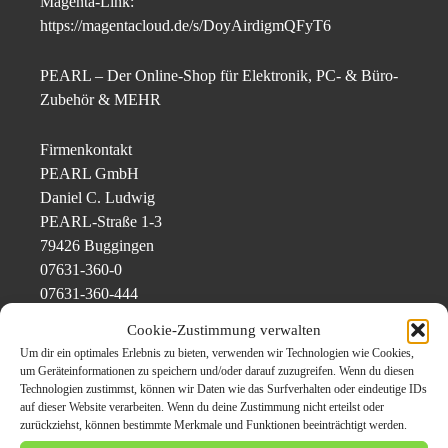
Magenta-Link:
https://magentacloud.de/s/DoyAirdigmQFyT6
PEARL – Der Online-Shop für Elektronik, PC- & Büro-
Zubehör & MEHR
Firmenkontakt
PEARL GmbH
Daniel C. Ludwig
PEARL-Straße 1-3
79426 Buggingen
07631-360-0
07631-360-444
web: http://www.pearl.de
Cookie-Zustimmung verwalten
Um dir ein optimales Erlebnis zu bieten, verwenden wir Technologien wie Cookies,
Pressekontakt
um Geräteinformationen zu speichern und/oder darauf zuzugreifen. Wenn du diesen
Technologien zustimmst, können wir Daten wie das Surfverhalten oder eindeutige IDs
PEARL GmbH
auf dieser Website verarbeiten. Wenn du deine Zustimmung nicht erteilst oder
Heiko Loy
zurückziehst, können bestimmte Merkmale und Funktionen beeinträchtigt werden.
PEARL-Straße 1-3