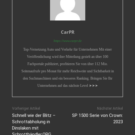
CarPR
https://www.carpr.de
Top-Vernetzung Auto und Verkehr für Unternehmen Mit einer
Veröffentlichung wird ihre Mitteilung gezielt an über 100
Fachportale publiziert, profitieren Sie von über 112 Mio.
Seitenaufrufe pro Monat für mehr Reichweite und Sichtbarkeit in
den Suchmaschinen und ein besseres Ranking. Bringen Sie Ihr
Unternehmen auf das nächste Level ➤➤➤
Vorheriger Artikel
Nächster Artikel
Schnell wie der Blitz –
SP 1500 Serie von Crown:
Schrottabholung in
2023
Dinslaken mit
Schrotthändler.ORG