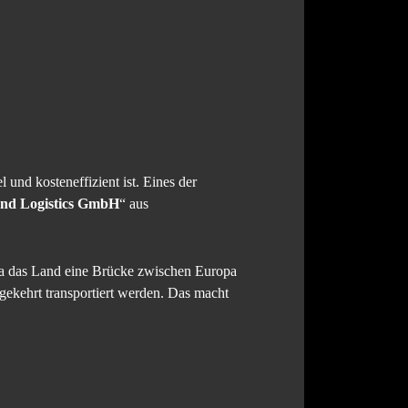
el und kosteneffizient ist. Eines der
nd Logistics GmbH
“ aus
da das Land eine Brücke zwischen Europa
gekehrt transportiert werden. Das macht