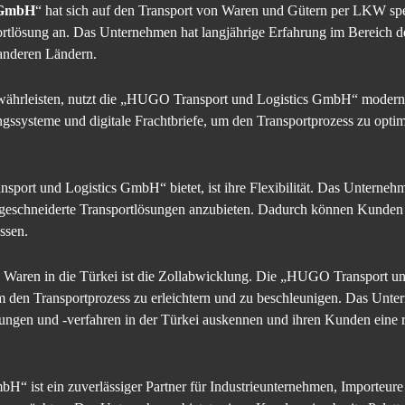
 GmbH
“ hat sich auf den Transport von Waren und Gütern per LKW spez
ortlösung an. Das Unternehmen hat langjährige Erfahrung im Bereich der
 anderen Ländern.
währleisten, nutzt die „HUGO Transport und Logistics GmbH“ moderne
systeme und digitale Frachtbriefe, um den Transportprozess zu optim
sport und Logistics GmbH“ bietet, ist ihre Flexibilität. Das Unternehme
eschneiderte Transportlösungen anzubieten. Dadurch können Kunden 
assen.
n Waren in die Türkei ist die Zollabwicklung. Die „HUGO Transport u
um den Transportprozess zu erleichtern und zu beschleunigen. Das Unte
mmungen und -verfahren in der Türkei auskennen und ihren Kunden eine
 ist ein zuverlässiger Partner für Industrieunternehmen, Importeure