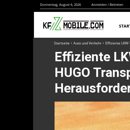
Donnerstag, August 6, 2026
Anmelden / Beitreten
STAR
Startseite
Auto und Verkehr
Effiziente LKW
Effiziente L
HUGO Transp
Herausforde