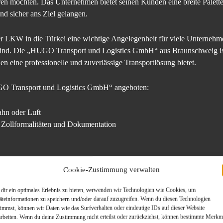
ren möchten. Das Unternehmen bietet seinen Kunden eine breite Palette
und sicher ans Ziel gelangen.
er LKW in die Türkei eine wichtige Angelegenheit für viele Unternehme
 sind. Die „HUGO Transport und Logistics GmbH“ aus Braunschweig ist
en eine professionelle und zuverlässige Transportlösung bietet.
GO Transport und Logistics GmbH“ angeboten:
ahn oder Luft
 Zollformalitäten und Dokumentation
ng:
Cookie-Zustimmung verwalten
dir ein optimales Erlebnis zu bieten, verwenden wir Technologien wie Cookies, um
äteinformationen zu speichern und/oder darauf zuzugreifen. Wenn du diesen Technologien
timmst, können wir Daten wie das Surfverhalten oder eindeutige IDs auf dieser Website
arbeiten. Wenn du deine Zustimmung nicht erteilst oder zurückziehst, können bestimmte Merkm