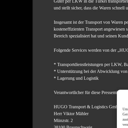
Güter per LKW in die Türkei transportie
und stellt sicher, dass die Waren schnell 
Insgesamt ist der Transport von Waren p
kosteneffizienten Transport angewiesen
Bereich spezialisiert hat und seinen Kund
Folgende Services werden von der „HU
* Transportdienstleistungen per LKW, B
* Unterstützung bei der Abwicklung von
* Lagerung und Logistik
Verantwortlicher für diese Pressemitteilu
HUGO Transport & Logistics GmbH
Um 
Herr Viktor Mähler
Ger
zus
Münzstr. 2
ver
38100 Braunschweig