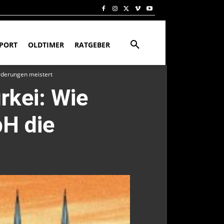
PORT
OLDTIMER
RATGEBER
rderungen meistert
rkei: Wie
H die