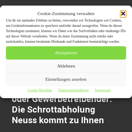
Schrotthändler NRW
Cookie-Zustimmung verwalten
Mohamad Helal
Um dir ein optimales Erlebnis zu bieten, verwenden wir Technologien wie Cookies,
Hammer Str,66
um Geräteinformationen zu speichern und/oder darauf zuzugreifen. Wenn du diesen
Technologien zustimmst, können wir Daten wie das Surfverhalten oder eindeutige IDs
44866_Bochum
auf dieser Website verarbeiten. Wenn du deine Zustimmung nicht erteilst oder
Telefon:015208789118
zurückziehst, können bestimmte Merkmale und Funktionen beeinträchtigt werden.
Meil:info@schrotthaendler-nrw.de
Akzeptieren
Web:
https://www.schrotthaendler-nrw.de/
Ablehnen
Themen zum Beitrag
Einstellungen ansehen
Egal, ob Privathaushalt
Cookie-Richtlinie
Datenschutzerklärung
Impressum
oder Gewerbetreibender:
Die Schrottabholung
Neuss kommt zu Ihnen