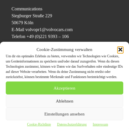
Communications
Siegburger Straße 229
50679 Köln
E-Mail volvopr1@volvocars.com
Telefon +49 (0)221 9393 – 106
Fax +49 (0)221 9393 – 109
Cookie-Zustimmung verwalten
www.media.volvocars.com/de
Um dir ein optimales Erlebnis zu bieten, verwenden wir Technologien wie Cookies,
um Geräteinformationen zu speichern und/oder darauf zuzugreifen. Wenn du diesen
Original-Content von: Volvo Cars, übermittelt durch news aktuell
Technologien zustimmst, können wir Daten wie das Surfverhalten oder eindeutige IDs
auf dieser Website verarbeiten. Wenn du deine Zustimmung nicht erteilst oder
zurückziehst, können bestimmte Merkmale und Funktionen beeinträchtigt werden.
Volvo EX90 mit zwei Bildschirmen: zentraler Touchscreen und digitale
Akzeptieren
Instrumentenanzeige / Weiterer Text über ots und
www.presseportal.de/nr/76941 / Die Verwendung dieses Bildes für
Ablehnen
redaktionelle Zwecke ist unter Beachtung aller mitgeteilten
Nutzungsbedingungen zulässig und dann auch honorarfrei. Veröffentlichung
Einstellungen ansehen
ausschließlich mit
Bildrechte-Hinweis.Bildrechte: Volvo Cars Fotograf:
Cookie-Richtlinie
Datenschutzerklärung
Impressum
Volvo Cars