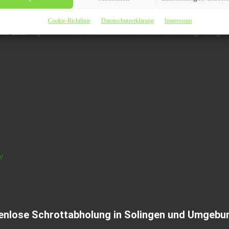
besitzen, können Sie uns problemlos und unverbindlich kontaktieren.
Cookie-Richtlinie
Datenschutzerklärung
Impressum
ite unter
https://www.schrotthaendler-nrw.de/schrottabholung-solingen
/
stenlose Schrottabholung in Solingen und Umgebu