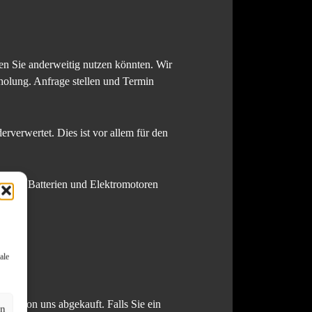
den Sie anderweitig nutzen könnten. Wir
holung. Anfrage stellen und Termin
rverwertet. Dies ist vor allem für den
Kabel, Batterien und Elektromotoren
ale
uch von uns abgekauft. Falls Sie ein
en