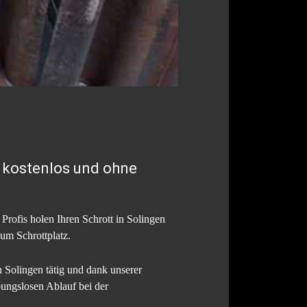
n kostenlos und ohne
rofis holen Ihren Schrott in Solingen
um Schrottplatz.
 Solingen tätig und dank unserer
bungslosen Ablauf bei der