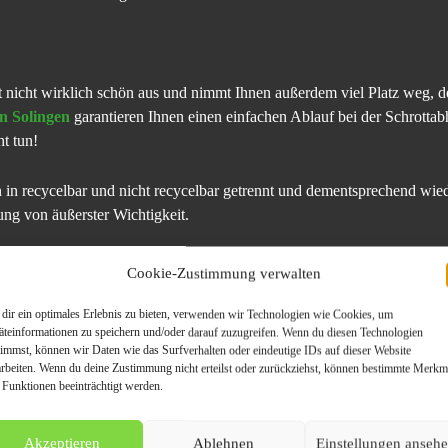
t nicht wirklich schön aus und nimmt Ihnen außerdem viel Platz weg, 
n Solingen
garantieren Ihnen einen einfachen Ablauf bei der Schrottab
t tun!
in recycelbar und nicht recycelbar getrennt und dementsprechend wiede
g von äußerster Wichtigkeit.
 zu Bestpreisen ab. Darüber hinaus gehören Altmetall, Mischschrott, 
Cookie-Zustimmung verwalten
dir ein optimales Erlebnis zu bieten, verwenden wir Technologien wie Cookies, um
äteinformationen zu speichern und/oder darauf zuzugreifen. Wenn du diesen Technologien
timmst, können wir Daten wie das Surfverhalten oder eindeutige IDs auf dieser Website
arbeiten. Wenn du deine Zustimmung nicht erteilst oder zurückziehst, können bestimmte Merkm
 Funktionen beeinträchtigt werden.
tete Autos beinhalten noch viele verwertbare Teile und werden somit a
Akzeptieren
Ablehnen
Einstellungen anseh