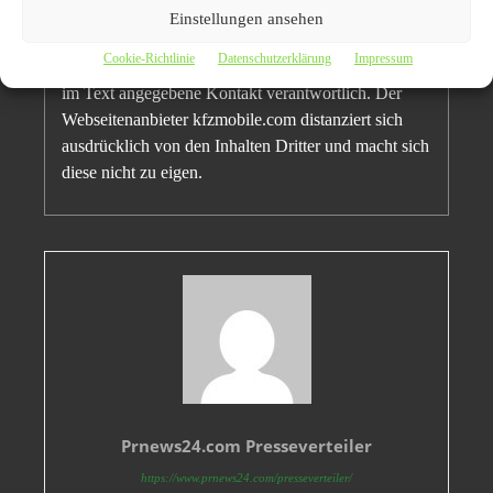
Disclaimer/ Haftungsausschluss:
Einstellungen ansehen
Für den oben stehend Pressemitteilung inkl.
Cookie-Richtlinie
Datenschutzerklärung
Impressum
dazugehörigen Bilder / Videos ist ausschließlich der
im Text angegebene Kontakt verantwortlich. Der
Webseitenanbieter kfzmobile.com distanziert sich
ausdrücklich von den Inhalten Dritter und macht sich
diese nicht zu eigen.
Prnews24.com Presseverteiler
https://www.prnews24.com/presseverteiler/