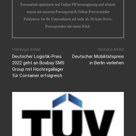
Pressearbeit optimieren und Online-PR kostengünstig und effektiv
nutzen mit unserem Presseportal & Online-Presseverteiler
Publizieren Sie Ihr Unternehmen auf mehr als 50 Auto-News-
Presseportalen mit einem Klick.
Vorheriger Artikel
Nächster Artikel
Deutscher Logistik-Preis
Deutscher Mobilitätspreis
2022 geht an Boxbay SMS
in Berlin verliehen
Group mit Hochregallager
für Container erfolgreich