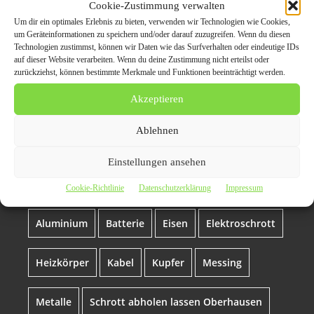
Web: https://schrottabholung.nrw/schrotthaendler-
Cookie-Zustimmung verwalten
oberhausen
Um dir ein optimales Erlebnis zu bieten, verwenden wir Technologien wie Cookies,
um Geräteinformationen zu speichern und/oder darauf zuzugreifen. Wenn du diesen
Technologien zustimmst, können wir Daten wie das Surfverhalten oder eindeutige IDs
auf dieser Website verarbeiten. Wenn du deine Zustimmung nicht erteilst oder
Themen zum Beitrag
zurückziehst, können bestimmte Merkmale und Funktionen beeinträchtigt werden.
Schrotthändler
Akzeptieren
Oberhausen! Kümmert
Ablehnen
sich um Ihren Schrott in
Einstellungen ansehen
Oberhausen
Cookie-Richtlinie
Datenschutzerklärung
Impressum
Aluminium
Batterie
Eisen
Elektroschrott
Heizkörper
Kabel
Kupfer
Messing
Metalle
Schrott abholen lassen Oberhausen