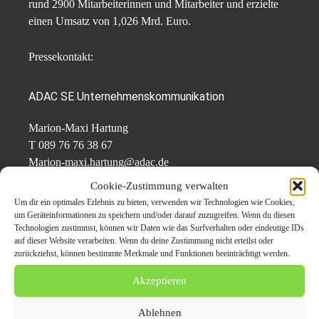
rund 2900 Mitarbeiterinnen und Mitarbeiter und erzielte
einen Umsatz von 1,026 Mrd. Euro.
Pressekontakt:
ADAC SE Unternehmenskommunikation
Marion-Maxi Hartung
T 089 76 76 38 67
Marion-maxi.hartung@adac.de
Cookie-Zustimmung verwalten
Original-Content von: ADAC SE, übermittelt durch news aktuell
Um dir ein optimales Erlebnis zu bieten, verwenden wir Technologien wie Cookies,
um Geräteinformationen zu speichern und/oder darauf zuzugreifen. Wenn du diesen
Technologien zustimmst, können wir Daten wie das Surfverhalten oder eindeutige IDs
Mietwagenpreise in den Herbstferien moderat / Weiterer Text über ots und
auf dieser Website verarbeiten. Wenn du deine Zustimmung nicht erteilst oder
zurückziehst, können bestimmte Merkmale und Funktionen beeinträchtigt werden.
www.presseportal.de/nr/122834 / Die Verwendung dieses Bildes für
redaktionelle Zwecke ist unter Beachtung aller mitgeteilten
Akzeptieren
Nutzungsbedingungen zulässig und dann auch honorarfrei. Veröffentlichung
ausschließlich mit
Bildrechte-Hinweis. Bildrechte: ADAC Autovermietung
Ablehnen