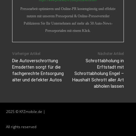
https://www.prnews24.com/presseverteiler/
Pressearbeit optimieren und Online-PR kostengünstig und effektiv
nutzen mit unserem Presseportal & Online-Presseverteiler
Publizieren Sie Ihr Unternehmen auf mehr als 50 Auto-News-
Presseportalen mit einem Klick.
Vorheriger Artikel
Nächster Artikel
Die Autoverschrottung
Schrottabholung in
Emsdetten sorgt für die
Erftstadt mit
fachgerechte Entsorgung
Schrottabholung Engel –
alter und defekter Autos
Haushalt Schrott aller Art
abholen lassen
2025 © KFZmobile.de |
All rights reserved