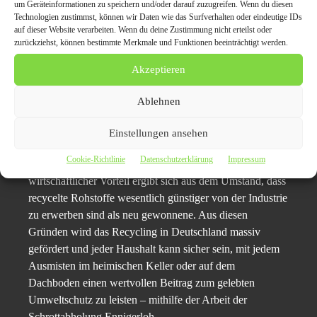
Edelmetalle
um Geräteinformationen zu speichern und/oder darauf zuzugreifen. Wenn du diesen
Technologien zustimmst, können wir Daten wie das Surfverhalten oder eindeutige IDs
seltene Erden.
auf dieser Website verarbeiten. Wenn du deine Zustimmung nicht erteilst oder
zurückziehst, können bestimmte Merkmale und Funktionen beeinträchtigt werden.
All diese Materialien sind in dem Schrott, den die Kunden
Akzeptieren
vom
Schrotthändler in Ennigerloh abholen lassen
,
reichlich enthalten. Jedes Material, das nicht neu
Ablehnen
gewonnen werden muss – sei es durch Abbau oder
industrielle Fertigung, entlastet die Natur auf vielfältige
Einstellungen ansehen
Weise und schont den CO2-Ausstoß messbar. Primäre
Cookie-Richtlinie
Datenschutzerklärung
Impressum
Rohstoffe werden geschont und auch ein immenser
wirtschaftlicher Vorteil ergibt sich aus dem Umstand, dass
recycelte Rohstoffe wesentlich günstiger von der Industrie
zu erwerben sind als neu gewonnene. Aus diesen
Gründen wird das Recycling in Deutschland massiv
gefördert und jeder Haushalt kann sicher sein, mit jedem
Ausmisten im heimischen Keller oder auf dem
Dachboden einen wertvollen Beitrag zum gelebten
Umweltschutz zu leisten – mithilfe der Arbeit der
Schrottabholung Ennigerloh.