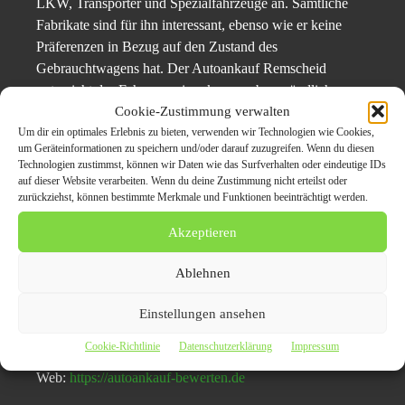
LKW, Transporter und Spezialfahrzeuge an. Sämtliche
Fabrikate sind für ihn interessant, ebenso wie er keine
Präferenzen in Bezug auf den Zustand des
Gebrauchtwagens hat. Der Autoankauf Remscheid
unterzieht das Fahrzeug einer kurzen aber gründlichen
Cookie-Zustimmung verwalten
Untersuchung und gibt anschließend ohne Umschweife
Um dir ein optimales Erlebnis zu bieten, verwenden wir Technologien wie Cookies,
den erzielbaren Verkaufspreis bekannt.
um Geräteinformationen zu speichern und/oder darauf zuzugreifen. Wenn du diesen
Technologien zustimmst, können wir Daten wie das Surfverhalten oder eindeutige IDs
Pressekontaktdaten:
auf dieser Website verarbeiten. Wenn du deine Zustimmung nicht erteilst oder
zurückziehst, können bestimmte Merkmale und Funktionen beeinträchtigt werden.
Autoankauf Bewerten
Akzeptieren
Gewerkenstr 12b
44805 Bochum
Ablehnen
Ansprechpartner: Ali El Lahib
Einstellungen ansehen
Telefon: +49 162 6339424
Cookie-Richtlinie
Datenschutzerklärung
Impressum
E-Mail: info@autoankauf-bewerten.de
Web:
https://autoankauf-bewerten.de