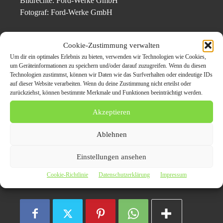
Bildrechte: Ford-Werke GmbH
Fotograf: Ford-Werke GmbH
Cookie-Zustimmung verwalten
Themen zum Beitrag
Um dir ein optimales Erlebnis zu bieten, verwenden wir Technologien wie Cookies,
um Geräteinformationen zu speichern und/oder darauf zuzugreifen. Wenn du diesen
Ford-Beschäftigte
Technologien zustimmst, können wir Daten wie das Surfverhalten oder eindeutige IDs
auf dieser Website verarbeiten. Wenn du deine Zustimmung nicht erteilst oder
unterstützen im
zurückziehst, können bestimmte Merkmale und Funktionen beeinträchtigt werden.
„Freiwilligen-Monat“ 46
Akzeptieren
ehrenamtliche Projekte
Ablehnen
Einstellungen ansehen
Auto
Bild
Ford-Werke
Köln
Soziales
Cookie-Richtlinie
Datenschutzerklärung
Impressum