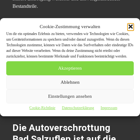
Bestandteile.
Pressekontaktdaten:
Cookie-Zustimmung verwalten
Um dir ein optimales Erlebnis zu bieten, verwenden wir Technologien wie Cookies,
Schrottabholung Engel
um Geräteinformationen zu speichern und/oder darauf zuzugreifen. Wenn du diesen
Hernerstraße 2
Technologien zustimmst, können wir Daten wie das Surfverhalten oder eindeutige IDs
auf dieser Website verarbeiten. Wenn du deine Zustimmung nicht erteilst oder
44787 Bochum
zurückziehst, können bestimmte Merkmale und Funktionen beeinträchtigt werden.
Ansprechpartner: Essa El-lahib
Akzeptieren
Telefon: 0162 588 626 0
Ablehnen
E-Mail: info@schrottabholung-engel.de
Web:
https://schrottabholung-engel.de
Einstellungen ansehen
Cookie-Richtlinie
Datenschutzerklärung
Impressum
Themen zum Beitrag
Die Autoverschrottung
Bad Salzuflen ist auf die