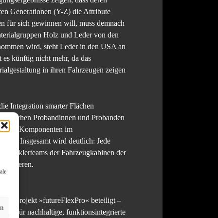
en Generationen (Y-Z) die Attribute
en für sich gewinnen will, muss demnach
aterialgruppen Holz und Leder von den
nommen wird, steht Leder in den USA an
 es künftig nicht mehr, da das
ialgestaltung in ihren Fahrzeugen zeigen
die Integration smarter Flächen
e deutschen Probandinnen und Probanden
zifische Komponenten im
rtet. Insgesamt wird deutlich: Jede
 Entwicklerteams der Fahrzeugkabinen der
ombinieren.
ale
ngsprojekt »futureFlexPro« beteiligt –
en
gen für nachhaltige, funktionsintegrierte