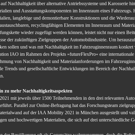
uf Nachhaltigkeit über alternative Antriebssysteme und Karosserie hin
rialien und Ausstattungskomponenten im Innenraum eines Fahrzeugs. H
erialien, langlebige und demontierbare Konstruktionen und die Wiede
ustauschbaren, recyclingfähigen Elementen im Innenraum und Materi
fungskette wieder zugefügt werden können, leistet nicht nur einen Bei
nisse der zukünftigen Zielgruppen der Automobilindustrie. Um herauszu
rken sollen und was mit Nachhaltigkeit im Fahrzeuginnenraum konkret 
isation IAO im Rahmen des Projekts »futureFlexPro« eine international
nehmung von Nachhaltigkeit und Materialanforderungen im Fahrzeuginn
lle Trends und gesellschaftliche Entwicklungen im Bereich der Nachhalt
ln.
in zu mehr Nachhaltigkeitsaspekten
21 mit jeweils über 1500 Teilnehmenden in den drei relevanten Aut
eführt. Parallel zur Online-Befragung hat das Forschungsteam zielgru
Materialwand auf der IAA Mobility 2021 in München ausgestellt und va
gen und hochwertigen Materialien, die sich auf drei unterschiedliche G
n der Bevölkerung oft als Gegensätze wahrgenommen, doch die Befrag