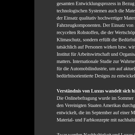
gesamten Entwicklungsprozess in Bezug a
technologischen Systemen auch die Mate
der Einsatz qualitativ hochwertiger Mat
Fahrzeugkomponenten. Der Einsatz von a
recycelten Rohstoffen, die der Wertschöp
Klimaschutz, sondern erfüllt die Bedürf
tatsächlich auf Personen wirken bzw. wi
Institut für Arbeitswirtschaft und Organ
matters. Internationale Studie zur Wahr
für die Automobilindustrie, um auf aktue
bedürfnisorientierte Designs zu entwicke
Verständnis von Luxus wandelt sich h
Die Onlinebefragung wurde im Sommer 20
den Vereinigten Staaten Amerikas durchg
entwickelt, die im September auf einer 
Material- und Farbkonzepte mit nachhalti
Zwar werden Nachhaltigkeit und Luxus i