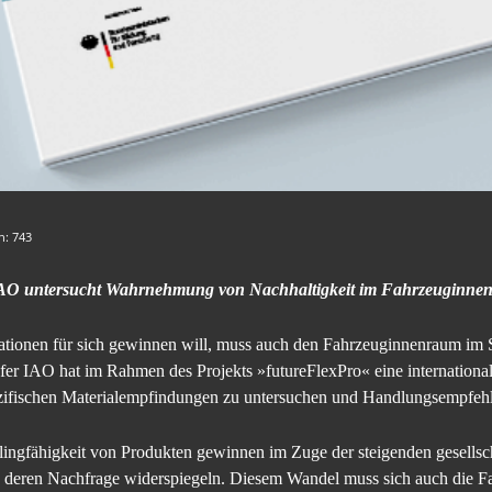
en:
743
r IAO untersucht Wahrnehmung von Nachhaltigkeit im Fahrzeuginne
onen für sich gewinnen will, muss auch den Fahrzeuginnenraum im Si
er IAO hat im Rahmen des Projekts »futureFlexPro« eine internationale
zifischen Materialempfindungen zu untersuchen und Handlungsempfehl
ngfähigkeit von Produkten gewinnen im Zuge der steigenden gesellsch
n deren Nachfrage widerspiegeln. Diesem Wandel muss sich auch die Fa