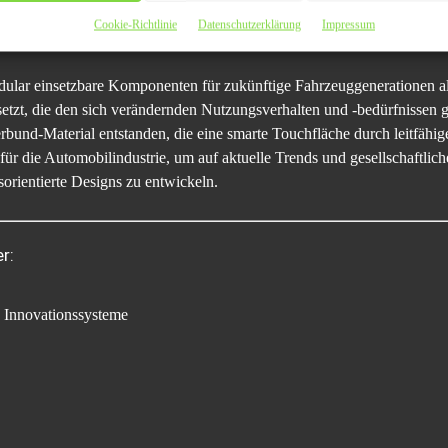
ionen unter Berücksichtigung einer ganzheitlichen Kreislaufwirtscha
Cookie-Richtlinie
Datenschutzerklärung
Impressum
logischen Bewertung im Kontext von Markt- und Absatzszenarien.
dular einsetzbare Komponenten für zukünftige Fahrzeuggenerationen a
etzt, die den sich verändernden Nutzungsverhalten und -bedürfnissen 
bund-Material entstanden, die eine smarte Touchfläche durch leitfähige 
ür die Automobilindustrie, um auf aktuelle Trends und gesellschaftli
sorientierte Designs zu entwickeln.
r:
d Innovationssysteme