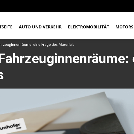
TSEITE
AUTO UND VERKEHR
ELEKTROMOBILITÄT
MOTORS
hrzeuginnenräume: eine Frage des Materials
Fahrzeuginnenräume: 
s