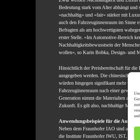
Bedeutung stark vom Alter abhängt und s
»nachhaltig« und »fair« stärker mit Lux
auch den Fahrzeuginnenraum im Sinne ei
Befragten als am hochwertigsten wahrg
erster Stelle. »Im Automotive-Bereich ke
Nachhaltigkeitsbewusstsein der Menschen
wollen«, so Karin Bobka, Design- und M
Hinsichtlich der Preisbereitschaft für d
ausgegeben werden. Die chinesischen Te
würden hingegen signifikant mehr Geld f
Fahrzeuginnenraum nach einer gewissen Ze
Um 
Generation nimmt die Materialien anders
Ger
zus
Zukunft. Es gilt also, nachhaltige Mater
ver
und
Anwendungsbeispiele für die Automobi
Neben dem Fraunhofer IAO sind auch die 
die Institute Fraunhofer IWU, IST, IFAM 