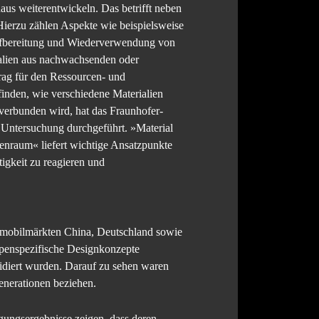
aus weiterentwickeln. Das betrifft neben
ierzu zählen Aspekte wie beispielsweise
raufbereitung und Wiederverwendung von
alien aus nachwachsenden oder
trag für den Ressourcen- und
finden, wie verschiedene Materialien
verbunden wird, hat das Fraunhofer-
e Untersuchung durchgeführt. »Material
enraum« liefert wichtige Ansatzpunkte
igkeit zu reagieren und
omobilmärkten China, Deutschland sowie
ppenspezifische Designkonzepte
lidiert wurden. Darauf zu sehen waren
enerationen beziehen.
ungsergebnisse zeigen, dass deren