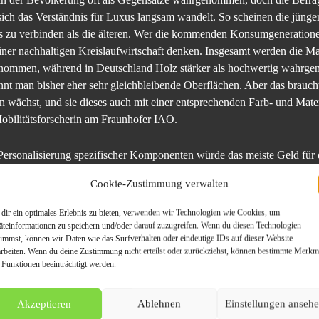
ich das Verständnis für Luxus langsam wandelt. So scheinen die jünger
us zu verbinden als die älteren. Wer die kommenden Konsumgeneration
ner nachhaltigen Kreislaufwirtschaft denken. Insgesamt werden die M
enommen, während in Deutschland Holz stärker als hochwertig wahrge
nnt man bisher eher sehr gleichbleibende Oberflächen. Aber das braucht
 wächst, und sie dieses auch mit einer entsprechenden Farb- und Mater
obilitätsforscherin am Fraunhofer IAO.
ie Personalisierung spezifischer Komponenten würde das meiste Geld für 
ilnehmenden würde hierbei einen deutlich höheren Preis bezahlen. Di
Cookie-Zustimmung verwalten
ür die Integration nachhaltiger Materialien ausgeben. Die Option, spe
it auszutauschen oder nachzurüsten, wird als am interessantesten bewe
dir ein optimales Erlebnis zu bieten, verwenden wir Technologien wie Cookies, um
 wahr – und stellt damit besondere Anforderungen an die Design- und
äteinformationen zu speichern und/oder darauf zuzugreifen. Wenn du diesen Technologien
timmst, können wir Daten wie das Surfverhalten oder eindeutige IDs auf dieser Website
ialien mit einem zielgruppenspezifischen und hochwertigen Design zu k
arbeiten. Wenn du deine Zustimmung nicht erteilst oder zurückziehst, können bestimmte Merkm
 Funktionen beeinträchtigt werden.
lindustrie
vier Mitglieder des Fraunhofer-Projektzentrums Wolfsburg am Forschu
Akzeptieren
Ablehnen
Einstellungen anseh
und WKI. Ziel des Projekts ist die Erarbeitung modularisierbarer Lösun