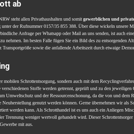
ott ab
NRW steht allen Privathaushalten und somit
gewerblichen und priva
ig unter der Rufnummer 0157/35 855 388. Über diese wickeln unsere Mi
rbindliche Anfrage per Whatsapp oder Mail an uns senden, ist auch ei
 zu nehmen. Im besten Falle fügen Sie ein Bild des zu entsorgenden Al
z Transportgröße sowie die anfallende Arbeitszeit durch etwaige Demon
ing
der mobilen Schrottentsorgung, sondern auch mit dem Recyclingverfahre
e verschiedenen Stoffe werden getrennt, geprüft und zu den jeweiligen G
zum Umweltschutz und der Ressourcenschonung, da die von und dem Re
die Neuherstellung genutzt werden können. Gerne übernehmen wir als 
rtiert werden kann. Als Schrotthandel ist es uns auch ein Anliegen Mis
er Trennung weniger wertvoll gehandelt wird. Dieser Schrottentsorger 
 Gewerbe mit aus.