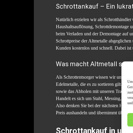
Schrottankauf – Ein lukra
Natürlich erzielen wir als Schrotthändle
Haushaltsauflösung, Schrottdemontage u
beim Verladen und der Demontage auf un
Schrottpreise der Altmetalle abgeglichen
Kunden kostenlos und schnell. Dabei ist
Was macht Altmetall so we
Als Schrottentsorger wissen wir um den W
Um 
Edelmetalle, die es zu sortieren gilt. Da
Ger
sowie das Abholen mit unseren Transport
zus
ver
Handelt es sich um Stahl, Messing, Alum
und
Also denken Sie bei der nächsten Hausha
Preis aushandeln und übernimmt überdies
Schrottankauf in und