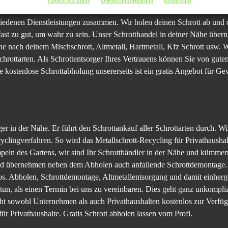
Cookie-Richtlinie
Datenschutzerklärung
Impressum
chiedenen Dienstleistungen zusammen. Wir holen deinen Schrott ab und 
 fast zu gut, um wahr zu sein. Unser Schrotthandel in deiner Nähe übern
 nach deinem Mischschrott, Altmetall, Hartmetall, Kfz Schrott usw. W
ottarten. Als Schrottentsorger Ihres Vertrauens können Sie von guten
 kostenlose Schrottabholung unsererseits ist ein gratis Angebot für Ge
rger in der Nähe. Er führt den Schrottankauf aller Schrottarten durch.
yclingverfahren. So wird das Metallschrott-Recycling für Privathaush
eln des Gartens, wir sind Ihr Schrotthändler in der Nähe und kümmer
und übernehmen neben dem Abholen auch anfallende Schrottdemontage. S
os. Abholen, Schrottdemontage, Altmetallentsorgung und damit einhe
er tun, als einen Termin bei uns zu vereinbaren. Dies geht ganz unkompl
eht sowohl Unternehmen als auch Privathaushalten kostenlos zur Verfü
ür Privathaushalte. Gratis Schrott abholen lassen vom Profi.