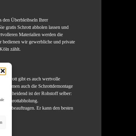
s den Überbleibseln Ihrer
 gratis Schrott abholen lassen und
volleren Materialien werden die
er bedienen wir gewerbliche und private
Köln zählt.
chschrott gibt es auch wertvolle
r übernehmen auch die Schrottdemontage
entscheidend ist der Rohstoff selber:
ale
sen Schrottabholung.
en zu beauftragen. Er kann den besten
en