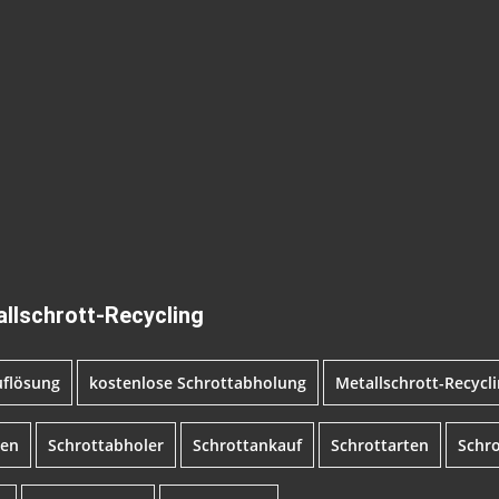
allschrott-Recycling
uflösung
kostenlose Schrottabholung
Metallschrott-Recycl
ren
Schrottabholer
Schrottankauf
Schrottarten
Schr