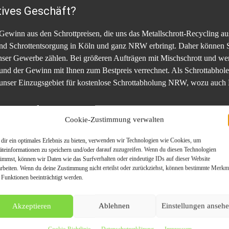
tives Geschäft?
r Gewinn aus den Schrottpreisen, die uns das Metallschrott-Recycling au
nd Schrottentsorgung in Köln und ganz NRW erbringt. Daher können Sie
ser Gewerbe zählen. Bei größeren Aufträgen mit Mischschrott und wert
 und der Gewinn mit Ihnen zum Bestpreis verrechnet. Als Schrottabhol
 unser Einzugsgebiet für kostenlose Schrottabholung NRW, wozu auch 
rtvoll für das Metallschrott-Recycling?
Cookie-Zustimmung verwalten
ertstoff, das enthaltene Metall in Müll der Privathaushalte. Neben Mis
dir ein optimales Erlebnis zu bieten, verwenden wir Technologien wie Cookies, um
her bieten wir als Schrottabholer an: Gratis Schrott abholen lassen. Wi
äteinformationen zu speichern und/oder darauf zuzugreifen. Wenn du diesen Technologien
ern, um die Wertstoffe wieder dem Kreislauf zufügen zu können. Dabei 
timmst, können wir Daten wie das Surfverhalten oder eindeutige IDs auf dieser Website
arbeiten. Wenn du deine Zustimmung nicht erteilst oder zurückziehst, können bestimmte Merkm
inium oder Kupfer? Ganz egal, was es ist, wir nehmen es zur kostenlo
 Funktionen beeinträchtigt werden.
ltsauflösung daran, den Schrottabholer Ihres Vertrauens mit dem Abhol
 das Entfernen und Recyclen der Abfälle.
Akzeptieren
Ablehnen
Einstellungen anseh
 um Köln