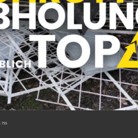
:
755