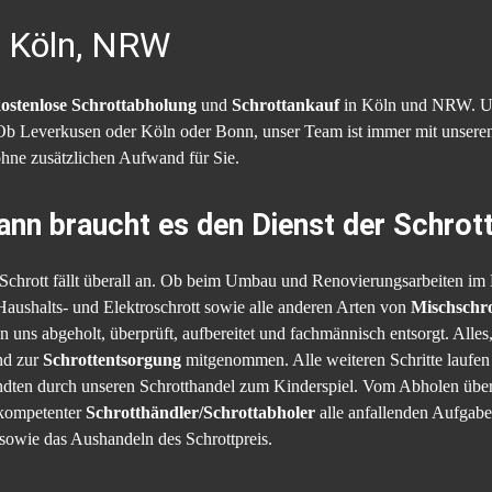
n Köln, NRW
ostenlose Schrottabholung
und
Schrottankauf
in Köln und NRW. Un
 Ob Leverkusen oder Köln oder Bonn, unser Team ist immer mit unseren
ohne zusätzlichen Aufwand für Sie.
nn braucht es den Dienst der Schrot
chrott fällt überall an. Ob beim Umbau und Renovierungsarbeiten im 
Haushalts- und Elektroschrott sowie alle anderen Arten von
Mischschro
uns abgeholt, überprüft, aufbereitet und fachmännisch entsorgt. Alles
nd zur
Schrottentsorgung
mitgenommen. Alle weiteren Schritte laufen 
dten durch unseren Schrotthandel zum Kinderspiel. Vom Abholen über
 kompetenter
Schrotthändler/Schrottabholer
alle anfallenden Aufgaben
sowie das Aushandeln des Schrottpreis.