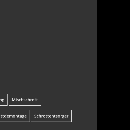
ing
Mischschrott
ottdemontage
Schrottentsorger