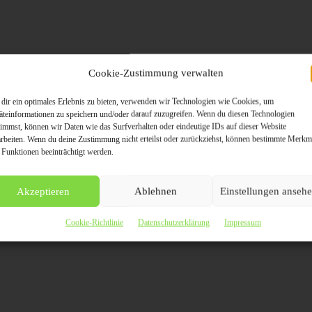
Cookie-Zustimmung verwalten
/de/newsroom
dir ein optimales Erlebnis zu bieten, verwenden wir Technologien wie Cookies, um
äteinformationen zu speichern und/oder darauf zuzugreifen. Wenn du diesen Technologien
timmst, können wir Daten wie das Surfverhalten oder eindeutige IDs auf dieser Website
durch news aktuell
arbeiten. Wenn du deine Zustimmung nicht erteilst oder zurückziehst, können bestimmte Merkm
 Funktionen beeinträchtigt werden.
werpunkte für Wasserstoff weltweit. / Weiterer Text über ots und www.presseportal.de/nr/38751 /
Akzeptieren
Ablehnen
Einstellungen anseh
ungen honorarfrei. Veröffentlichung bitte mit
Bildrechte-Hinweis. Bildrechte: HydroHu
Cookie-Richtlinie
Datenschutzerklärung
Impressum