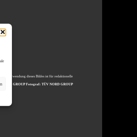
ale
 Die Verwendung dieses Bildes ist für redaktionelle
en
b/TÜV NORD GROUP Fotograf: TÜV NORD GROUP