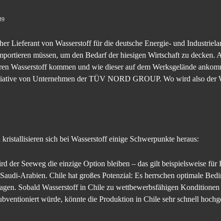
39
her Lieferant von Wasserstoff für die deutsche Energie- und Industriel
portieren müssen, um den Bedarf der hiesigen Wirtschaft zu decken. 
ihren Wasserstoff kommen und wie dieser auf dem Werksgelände ankom
initiative von Unternehmen der TÜV NORD GROUP. Wo wird also der 
kristallisieren sich bei Wasserstoff einige Schwerpunkte heraus:
rd der Seeweg die einzige Option bleiben – das gilt beispielsweise für 
Saudi-Arabien. Chile hat großes Potenzial: Es herrschen optimale Bed
lagen. Sobald Wasserstoff in Chile zu wettbewerbsfähigen Konditionen 
ubventioniert würde, könnte die Produktion in Chile sehr schnell hoch