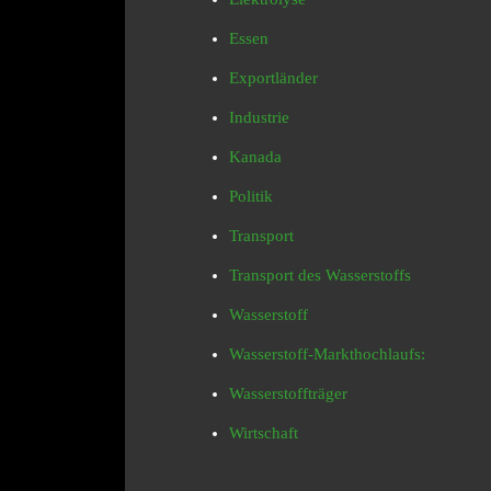
Essen
Exportländer
Industrie
Kanada
Politik
Transport
Transport des Wasserstoffs
Wasserstoff
Wasserstoff-Markthochlaufs:
Wasserstoffträger
Wirtschaft