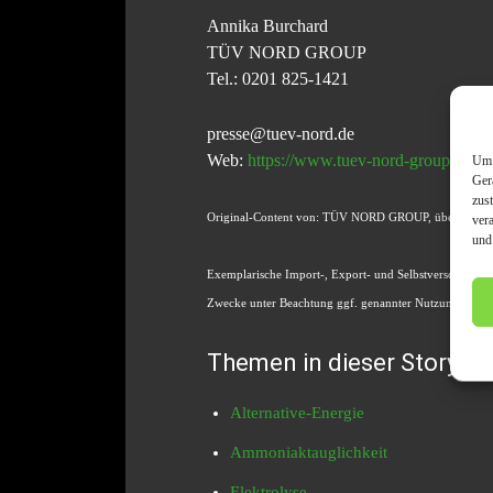
Annika Burchard
TÜV NORD GROUP
Tel.: 0201 825-1421
presse@tuev-nord.de
Web:
https://www.tuev-nord-group.com
Um 
Ger
zus
Original-Content von: TÜV NORD GROUP, übermittelt 
ver
und
Exemplarische Import-, Export- und Selbstversorger-Sch
Zwecke unter Beachtung ggf. genannter Nutzungsbeding
Themen in dieser Story
Alternative-Energie
Ammoniaktauglichkeit
Elektrolyse