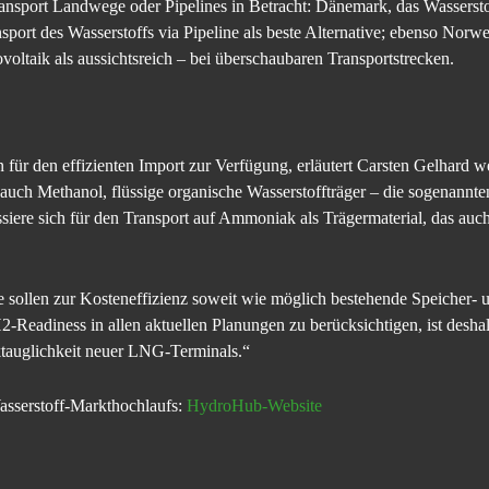
ansport Landwege oder Pipelines in Betracht: Dänemark, das Wassersto
ansport des Wasserstoffs via Pipeline als beste Alternative; ebenso N
voltaik als aussichtsreich – bei überschaubaren Transportstrecken.
 für den effizienten Import zur Verfügung, erläutert Carsten Gelhard w
uch Methanol, flüssige organische Wasserstoffträger – die sogenannte
iere sich für den Transport auf Ammoniak als Trägermaterial, das auch
 sollen zur Kosteneffizienz soweit wie möglich bestehende Speicher- u
Readiness in allen aktuellen Planungen zu berücksichtigen, ist deshal
tauglichkeit neuer LNG-Terminals.“
asserstoff-Markthochlaufs:
HydroHub-Website