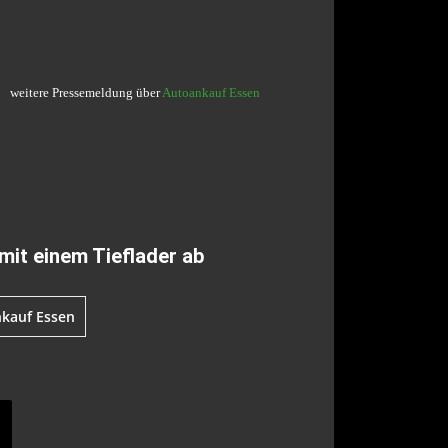
weitere Pressemeldung über
Autoankauf Essen
mit einem Tieflader ab
nkauf Essen