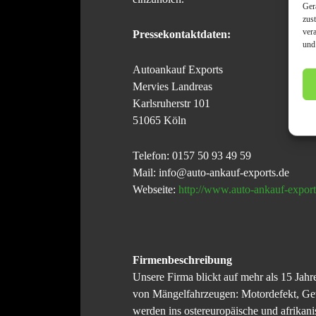
Ger
zus
ver
Pressekontaktdaten:
und
Autoankauf Exports
Mervies Landreas
Karlsruherstr 101
51065 Köln
Telefon: 0157 50 93 49 59
Mail: info@auto-ankauf-exports.de
Webseite:
http://www.auto-ankauf-export
Firmenbeschreibung
Unsere Firma blickt auf mehr als 15 J
von Mängelfahrzeugen: Motordefekt, Get
werden ins ostereuropäische und afrikani