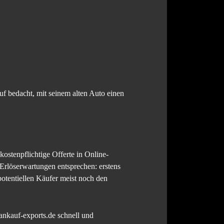
f bedacht, mit seinem alten Auto einen
ostenpflichtige Offerte in Online-
 Erlöserwartungen entsprechen: erstens
otentiellen Käufer meist noch den
-ankauf-exports.de schnell und