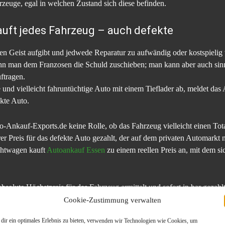
zeuge, egal in welchen Zustand sich diese befinden.
auft jedes Fahrzeug – auch defekte
n Geist aufgibt und jedwede Reparatur zu aufwändig oder kostspielig w
ann man dem Franzosen die Schuld zuschieben; man kann aber auch sinn
ftragen.
und vielleicht fahruntüchtige Auto mit einem Tieflader ab, meldet das 
kte Auto.
to-Ankauf-Exports.de keine Rolle, ob das Fahrzeug vielleicht einen To
rer Preis für das defekte Auto gezahlt, der auf dem privaten Automarkt ni
chtwagen kauft
Autoankauf Essen
zu einem reellen Preis an, mit dem si
bsolute Höchstpreis für das Fahrzeug ermittelt und sofort in bar gezahlt
Cookie-Zustimmung verwalten
Autos lohnt es sich also allemale,
Auto-Ankauf-Exports.de
zu kontaktie
dir ein optimales Erlebnis zu bieten, verwenden wir Technologien wie Cookies, um