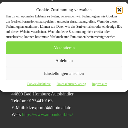
Cookie-Zustimmung verwalten
Beim Autoankauf Bad Homburg steht
Um dir ein optimales Erlebnis zu bieten, verwenden wir Technologien wie Cookies,
Kundenorientierung und langfristige Kundenbindung im
um Geräteinformationen zu speichern und/oder darauf zuzugreifen. Wenn du diesen
Mittelpunkt seines Interesses. Er ruft für jeden
Technologien zustimmst, können wir Daten wie das Surfverhalten oder eindeutige IDs
auf dieser Website verarbeiten. Wenn du deine Zustimmung nicht erteilst oder
Gebrauchten, egal, ob es sich um ein intaktes Fahrzeug
zurückziehst, können bestimmte Merkmale und Funktionen beeinträchtigt werden.
oder einen Unfallwagen handelt, ein Angebot zu sehr
guten Konditionen auf, ebenso für Gebrauchte mit
Akzeptieren
Getriebeschaden.
Ablehnen
Pressekontaktdaten:
Einstellungen ansehen
Autoankauf Bad Homburg Umgebung
Cookie-Richtlinie
Datenschutzerklärung
Impressum
Dorstenerstr. 125 a
44809 Bad Homburg Autohändler
Telefon: 01754419163
E-Mail: kfzexport24@hotmail.de
Web:
https://www.autoankauf.biz/