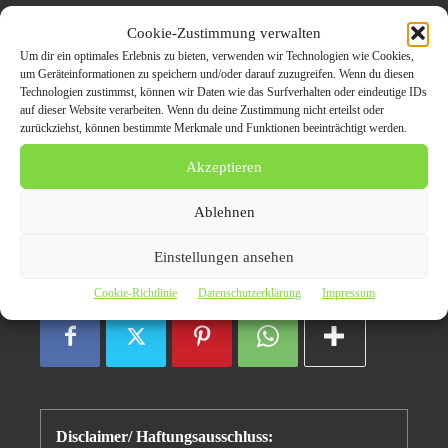
Autoankauf Leverkusen –
Cookie-Zustimmung verwalten
Verkaufen Sie Ihr altes
Um dir ein optimales Erlebnis zu bieten, verwenden wir Technologien wie Cookies,
um Geräteinformationen zu speichern und/oder darauf zuzugreifen. Wenn du diesen
Auto zum Bestpreis
Technologien zustimmst, können wir Daten wie das Surfverhalten oder eindeutige IDs
auf dieser Website verarbeiten. Wenn du deine Zustimmung nicht erteilst oder
zurückziehst, können bestimmte Merkmale und Funktionen beeinträchtigt werden.
Autoankauf Leverkusen
Akzeptieren
Ablehnen
Autohändler Leverkusen
Leverkusen
Einstellungen ansehen
Cookie-Richtlinie
Datenschutzerklärung
Impressum
Disclaimer/ Haftungsausschluss: