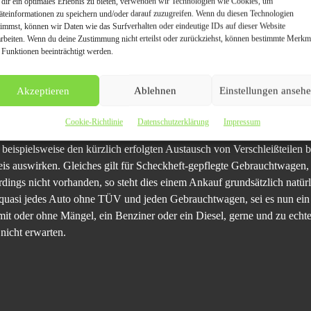
dir ein optimales Erlebnis zu bieten, verwenden wir Technologien wie Cookies, um
äteinformationen zu speichern und/oder darauf zuzugreifen. Wenn du diesen Technologien
timmst, können wir Daten wie das Surfverhalten oder eindeutige IDs auf dieser Website
arbeiten. Wenn du deine Zustimmung nicht erteilst oder zurückziehst, können bestimmte Merkm
 Funktionen beeinträchtigt werden.
Akzeptieren
Ablehnen
Einstellungen anseh
/autoankauf-sindelfingen
Cookie-Richtlinie
Datenschutzerklärung
Impressum
ein sowie der Fahrzeugbrief. Darüber hinaus aber ist es auch sinnvoll,
e beispielsweise den kürzlich erfolgten Austausch von Verschleißteile
eis auswirken. Gleiches gilt für Scheckheft-gepflegte Gebrauchtwagen,
dings nicht vorhanden, so steht dies einem Ankauf grundsätzlich natür
quasi jedes Auto ohne TÜV und jeden Gebrauchtwagen, sei es nun ein 
mit oder ohne Mängel, ein Benziner oder ein Diesel, gerne und zu ec
nicht erwarten.