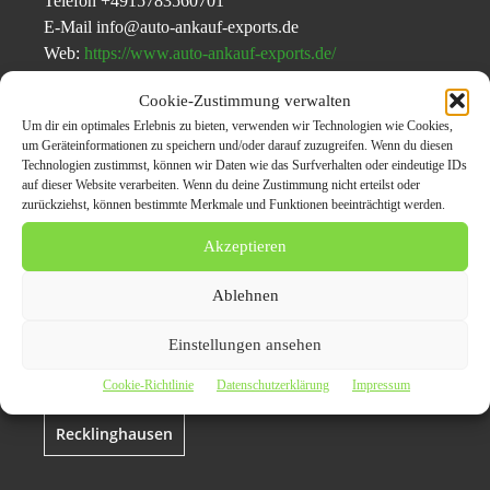
Telefon +4915783560701
E-Mail info@auto-ankauf-exports.de
Web:
https://www.auto-ankauf-exports.de/
Cookie-Zustimmung verwalten
Um dir ein optimales Erlebnis zu bieten, verwenden wir Technologien wie Cookies,
Themen zum Beitrag
um Geräteinformationen zu speichern und/oder darauf zuzugreifen. Wenn du diesen
Technologien zustimmst, können wir Daten wie das Surfverhalten oder eindeutige IDs
Autoankauf
auf dieser Website verarbeiten. Wenn du deine Zustimmung nicht erteilst oder
zurückziehst, können bestimmte Merkmale und Funktionen beeinträchtigt werden.
Recklinghausen kauft
Akzeptieren
auch gute
Gebrauchtwagen
Ablehnen
Einstellungen ansehen
Auto verkaufen
autoankauf
Cookie-Richtlinie
Datenschutzerklärung
Impressum
Recklinghausen