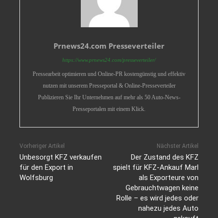
Prnews24.com Presseverteiler
https://www.prnews24.com/presseverteiler/
Pressearbeit optimieren und Online-PR kostengünstig und effektiv
nutzen mit unserem Presseportal & Online-Presseverteiler
Publizieren Sie Ihr Unternehmen auf mehr als 50 Auto-News-
Presseportalen mit einem Klick.
Vorheriger Artikel
Nächster Artikel
Unbesorgt KFZ verkaufen
Der Zustand des KFZ
für den Export in
spielt für KFZ-Ankauf Marl
Wolfsburg
als Exporteure von
Gebrauchtwagen keine
Rolle – es wird jedes oder
nahezu jedes Auto