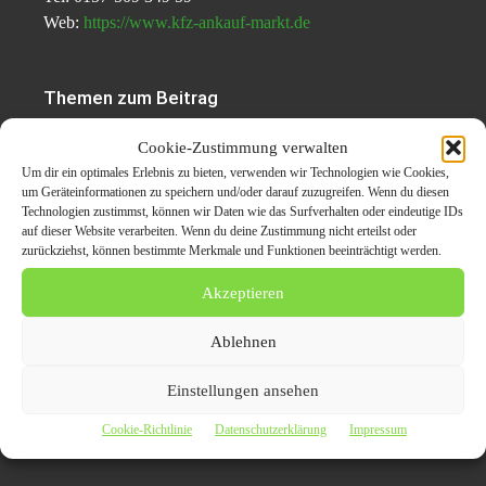
Web:
https://www.kfz-ankauf-markt.de
Themen zum Beitrag
Defektes Auto oder das
Cookie-Zustimmung verwalten
Um dir ein optimales Erlebnis zu bieten, verwenden wir Technologien wie Cookies,
Geld für die Schrottpresse
um Geräteinformationen zu speichern und/oder darauf zuzugreifen. Wenn du diesen
Technologien zustimmst, können wir Daten wie das Surfverhalten oder eindeutige IDs
und erhält hingegen noch
auf dieser Website verarbeiten. Wenn du deine Zustimmung nicht erteilst oder
zurückziehst, können bestimmte Merkmale und Funktionen beeinträchtigt werden.
Geld für sein defektes KFZ
Akzeptieren
von Auto Ankauf
Flensburg
Ablehnen
Einstellungen ansehen
Auto verkauf
Felnsburg
kfz ankauf
Cookie-Richtlinie
Datenschutzerklärung
Impressum