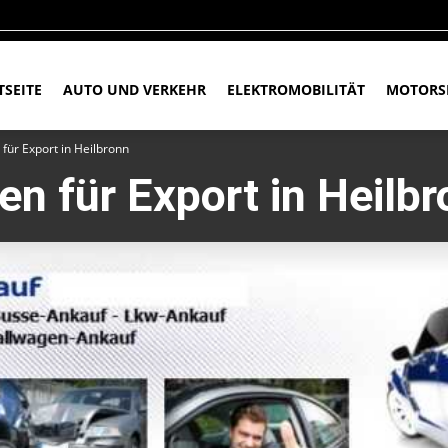
TSEITE
AUTO UND VERKEHR
ELEKTROMOBILITÄT
MOTORS
für Export in Heilbronn
en für Export in Heilb