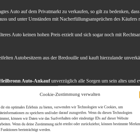
gtes Auto auf dem Privatmarkt zu verkaufen, so gilt zu bedenken, dass
uss und unter Umständen mit Nacherfüllungsansprüchen des Käufers 
 älteres Auto keinen hohen Preis erzielt und sich sogar noch mit Rechts
ifelten Autobesitzern aus der Bredouille und kauft hierzulande unverk
Heilbronn Auto-Ankauf
unverzüglich alle Sorgen um sein altes und ev
 seinen alten PKW.
Cookie-Zustimmung verwalten
ogischen Prinzipien der Wiederverwertung, denn im Ausland werden die
dir ein optimales Erlebnis zu bieten, verwenden wir Technologien wie Cookies, um
ine lange Zeit sinnvoll eingesetzt. Statt also Vernichtung des alten F
äteinformationen zu speichern und/oder darauf zuzugreifen. Wenn du diesen Technologien
timmst, können wir Daten wie das Surfverhalten oder eindeutige IDs auf dieser Website
arbeiten. Wenn du deine Zustimmung nicht erteilst oder zurückziehst, können bestimmte Merkm
en sinnvollen Dienst erwiesen hat und es ihm „irgendwie ans Herz gewa
 Funktionen beeinträchtigt werden.
resse zu stecken. Diese Autobesitzer, die sich in irgendeiner Art mit ih