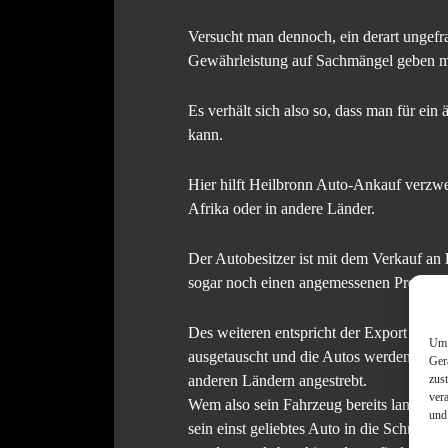
Versucht man dennoch, ein derart ungefra
Gewährleistung auf Sachmängel geben m
Es verhält sich also so, dass man für ein
kann.
Hier hilft Heilbronn Auto-Ankauf verzwe
Afrika oder in andere Länder.
Der Autobesitzer ist mit dem Verkauf an
sogar noch einen angemessenen Preis für
Des weiteren entspricht der Export ökol
Um 
ausgetauscht und die Autos werden noch e
Ger
zus
anderen Ländern angestrebt.
ver
Wem also sein Fahrzeug bereits lange ein
und
sein einst geliebtes Auto in die Schrottp