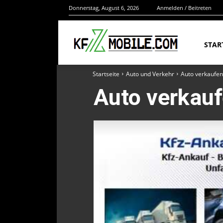
Donnerstag, August 6, 2026
Anmelden / Beitreten
STAR
Startseite
Auto und Verkehr
Auto verkaufen 
Auto verkauf