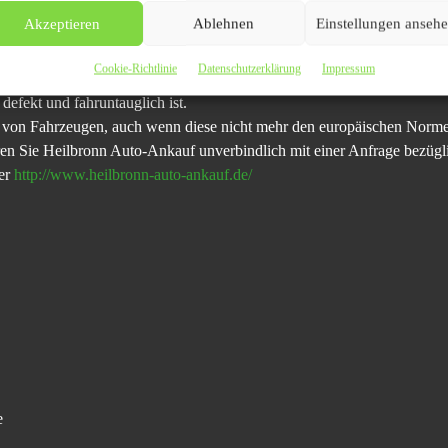
s ihr altes Auto durch Heilbronn Auto-Ankauf mit einem neuen Besitzer
Akzeptieren
Ablehnen
Einstellungen anseh
opresse findet.
Cookie-Richtlinie
Datenschutzerklärung
Impressum
 Mercedes für den Export angekauft oder alle viertürigen Fahrzeuge. D
 defekt und fahruntauglich ist.
 von Fahrzeugen, auch wenn diese nicht mehr den europäischen Norme
en Sie Heilbronn Auto-Ankauf unverbindlich mit einer Anfrage bezüglic
der
http://www.heilbronn-auto-ankauf.de/
e