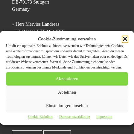
DE-70173 Stuttgart
Germany
» Herr Mervies Landreas
» Telefon: 0157 50 93 4959
» E-Mail: info@auto-ankauf-ingolstadt.de
Cookie-Zustimmung verwalten
Um dir ein optimales Erlebnis zu bieten, verwenden wir Technologien wie Cookies,
um Geräteinformationen zu speichern und/oder darauf zuzugreifen. Wenn du diesen
Technologien zustimmst, können wir Daten wie das Surfverhalten oder eindeutige IDs
Themen zum Beitrag
auf dieser Website verarbeiten. Wenn du deine Zustimmung nicht erteilst oder
zurückziehst, können bestimmte Merkmale und Funktionen beeinträchtigt werden.
Autoankauf-Ingolstadt
Akzeptieren
kauft nicht nur
Ablehnen
Unfallfahrzeuge, sondern
kauft alle Marken und
Einstellungen ansehen
Modelle
Cookie-Richtlinie
Datenschutzerklärung
Impressum