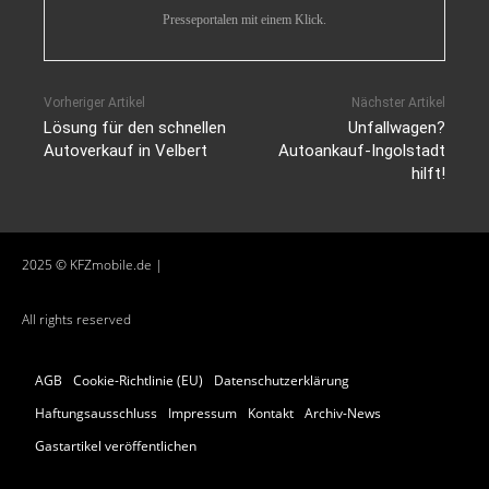
Presseportalen mit einem Klick.
Vorheriger Artikel
Nächster Artikel
Lösung für den schnellen
Unfallwagen?
Autoverkauf in Velbert
Autoankauf-Ingolstadt
hilft!
2025 © KFZmobile.de |
All rights reserved
AGB
Cookie-Richtlinie (EU)
Datenschutzerklärung
Haftungsausschluss
Impressum
Kontakt
Archiv-News
Gastartikel veröffentlichen