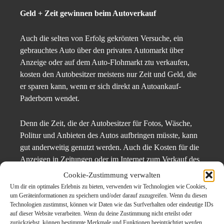
Geld + Zeit gewinnen beim Autoverkauf
Auch die selten von Erfolg gekrönten Versuche, ein
gebrauchtes Auto über den privaten Automarkt über
Anzeige oder auf dem Auto-Flohmarkt ztu verkaufen,
kosten den Autobesitzer meistens nur Zeit und Geld, die
er sparen kann, wenn er sich direkt an Autoankauf-
Paderborn wendet.
Denn die Zeit, die der Autobesitzer für Fotos, Wäsche,
Politur und Anbieten des Autos aufbringen müsste, kann
gut anderweitig genutzt werden. Auch die Kosten für die
Anzeigen in Zeitungen oder im Internet zum Verkauf des
Autos können eingespart werden. Ebenso kann man
Cookie-Zustimmung verwalten
zahllose Besichtigungstermine verhindern, von denen
Um dir ein optimales Erlebnis zu bieten, verwenden wir Technologien wie Cookies,
vielleicht nur ein Bruchteil von potentiellen Interessenten
um Geräteinformationen zu speichern und/oder darauf zuzugreifen. Wenn du diesen
Technologien zustimmst, können wir Daten wie das Surfverhalten oder eindeutige IDs
eingehalten wird und bei denen man vergeblich wartet.
auf dieser Website verarbeiten. Wenn du deine Zustimmung nicht erteilst oder
Autoankauf-Paderborn
hält seine Kaufzusage ein, kommt
zurückziehst, können bestimmte Merkmale und Funktionen beeinträchtigt werden.