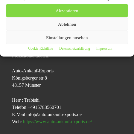
zum vereinbarten Termin mit einem Tieflader zum
Akzeptieren
Abtransport des Fahrzeuges und zahlt den vereinbarten
Preis.
Ablehnen
Infos unter:
https://www.auto-ankauf-
Einstellungen ansehen
exports.de/autoankauf-paderborn/
Cookie-Richtlinie
Datenschutzerklärung
Impressum
Pressekontaktdaten:
Auto-Ankauf-Exports
Königsberger str 8
48157 Münster
Herr : Trabishi
Telefon +4915783560701
E-Mail info@auto-ankauf-exports.de
Web:
https://www.auto-ankauf-exports.de/