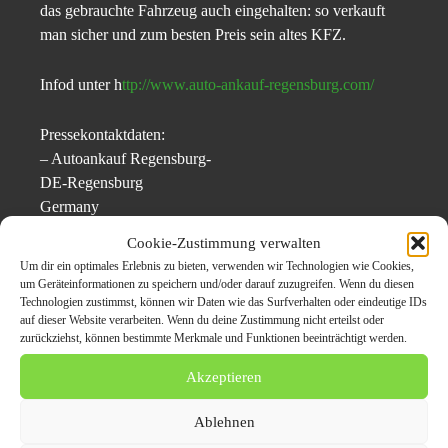
das gebrauchte Fahrzeug auch eingehalten: so verkauft
man sicher und zum besten Preis sein altes KFZ.
Infod unter h
ttp://www.auto-ankauf-regensburg.com/
Pressekontaktdaten:
– Autoankauf Regensburg-
DE-Regensburg
Germany
Cookie-Zustimmung verwalten
» Herr Elyas Thome
Um dir ein optimales Erlebnis zu bieten, verwenden wir Technologien wie Cookies,
» Telefon: 0157 50 93 4959
um Geräteinformationen zu speichern und/oder darauf zuzugreifen. Wenn du diesen
Technologien zustimmst, können wir Daten wie das Surfverhalten oder eindeutige IDs
» E-Mail: info@auto-ankauf-Regensburg.com
auf dieser Website verarbeiten. Wenn du deine Zustimmung nicht erteilst oder
zurückziehst, können bestimmte Merkmale und Funktionen beeinträchtigt werden.
Themen zum Beitrag
Akzeptieren
Autoankauf-Regensburg
Ablehnen