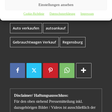
als optimale Lösung beim
Einstellungen ansehen
Gebrauchtwagen Verkauf
Cookie-Richtlinie
Datenschutzerklärung
Impressum
Auto verkaufen
autoankauf
Gebrauchtwagen Verkauf
Regensburg
Disclaimer/ Haftungsausschluss:
Für den oben stehend Pressemitteilung inkl.
dazugehörigen Bilder / Videos ist ausschließlich der